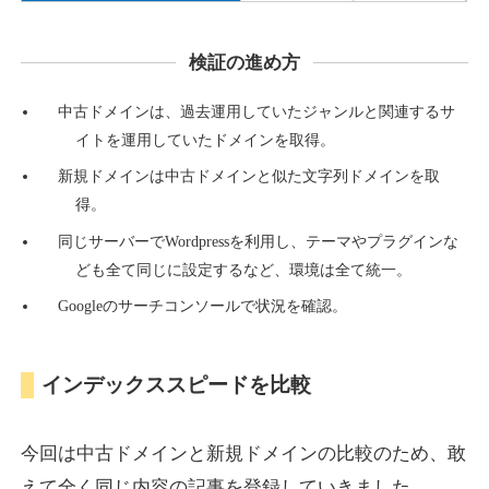
検証の進め方
countdown-x.com
中古ドメインは、過去運用していたジャンルと関連するサ
その他
ジャンル
イトを運用していたドメインを取得。
39
DA
479
14年
外部リンク数
ドメイン年齢
新規ドメインは中古ドメインと似た文字列ドメインを取
10,800円
入札 0件
得。
詳細を見る
同じサーバーでWordpressを利用し、テーマやプラグインな
ども全て同じに設定するなど、環境は全て統一。
Googleのサーチコンソールで状況を確認。
campus-web.jp
就職・転職
ジャンル
インデックススピードを比較
38
DA
1151
8年
外部リンク数
ドメイン年齢
3,600円
入札 3件
今回は中古ドメインと新規ドメインの比較のため、敢
詳細を見る
えて全く同じ内容の記事を登録していきました。