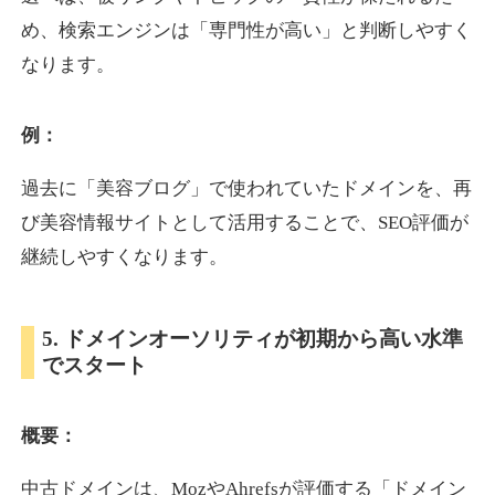
め、検索エンジンは「専門性が高い」と判断しやすく
なります。
otomedou.info
ゲーム
ジャンル
例：
34
DA
246
12年
外部リンク数
ドメイン年齢
過去に「美容ブログ」で使われていたドメインを、再
10,800円
入札 0件
び美容情報サイトとして活用することで、SEO評価が
詳細を見る
継続しやすくなります。
kakusen-kun.com
5. ドメインオーソリティが初期から高い水準
でスタート
エンターテイメント
ジャンル
34
DA
338
13年
外部リンク数
ドメイン年齢
概要：
10,800円
入札 0件
詳細を見る
中古ドメインは、MozやAhrefsが評価する「ドメイン