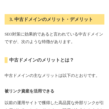
onlinepokerbetdansk.com
3. 中古ドメインのメリット・デメリット
その他
ジャンル
37
DA
SEO対策に効果的であると言われている中古ドメイン
629
1年
外部リンク数
ドメイン年齢
ですが、次のような特徴があります。
10,800円
入札 0件
詳細を見る
中古ドメインのメリットとは？
econopundit.com
中古ドメインの主なメリットは以下のとおりです。
その他
ジャンル
37
DA
446
23年
外部リンク数
ドメイン年齢
被リンク資産を活用できる
10,800円
入札 0件
以前の運用サイトで獲得した高品質な外部リンクが引
詳細を見る