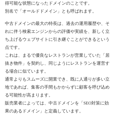
得可能な状態になったドメインのことです。
別名で「オールドドメイン」とも呼ばれます。
higehiro-anime.com
中古ドメインの最大の特長は、過去の運用履歴や、そ
エンターテイメント
ジャンル
れに伴う検索エンジンからの評価や実績を、新しく立
37
DA
882
6年
外部リンク数
ドメイン年齢
ち上げるウェブサイトに引き継ぐことができるという
10,800円
入札 0件
点です。
これは、まるで優良なレストランが営業していた「居
詳細を見る
抜き物件」を契約し、同じようにレストランを運営す
る場合に似ています。
box-cafe.jp
通常よりもスムーズに開業でき、既に人通りが多い立
飲食
ジャンル
地であれば、集客の手間もかからずに顧客を呼び込め
37
DA
217
8年
外部リンク数
ドメイン年齢
る可能性が高まります。
販売業者によっては、中古ドメインを「SEO対策に効
3,300円
入札 2件
果のあるドメイン」と定義しています。
詳細を見る