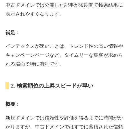
中古ドメインでは公開した記事が短期間で検索結果に
表示されやすくなります。
oazo.jp
補足：
プレミアム文字列
ジャンル
35
DA
626
22年
外部リンク数
ドメイン年齢
インデックスが速いことは、トレンド性の高い情報や
3,300円
入札 2件
キャンペーンページなど、タイムリーな集客が求めら
詳細を見る
れる場面で特に有利です。
e-b.jp
2. 検索順位の上昇スピードが早い
プレミアム文字列
ジャンル
概要：
35
DA
368
3年
外部リンク数
ドメイン年齢
3,300円
入札 2件
新規ドメインでは信頼性や評価を得るまでに時間がか
かりますが、中古ドメインではすでに蓄積された信頼
詳細を見る