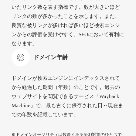
いたリンク数を表す指標です。数が大きいほど
リンクの数が多かったことを示します。また、
beamie.jp
良質な被リンクが多ければ多いほど検索エンジ
エンターテイメント
ジャンル
ンからの評価を受けやすく、SEOにおいて有利に
52
DA
3790
16年
外部リンク数
ドメイン年齢
なります。
4,200円
入札 7件
ドメイン年齢
詳細を見る
ドメインが検索エンジンにインデックスされて
themusicnotebook.com
から経過した期間（年数）のことです。過去の
ウェブサイトを閲覧できるサービス「Wayback
その他
ジャンル
Machine」で、最も古くに保存された日～現在ま
52
DA
392
1年
外部リンク数
ドメイン年齢
での年数を記載しています。
10,800円
入札 0件
詳細を見る
※ドメインオーソリティは数多くあるSEO対策のひとつで