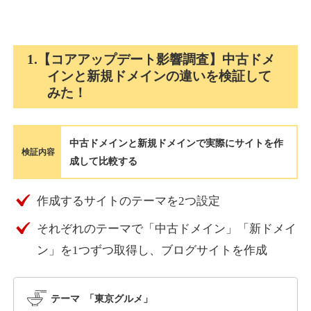
holocardstrategy.jp
1.【コアアップデート影響調査】中古ドメ
インと新規ドメインの違いを検証して
趣味
ジャンル
みた！
40
DA
702
2年
外部リンク数
ドメイン年齢
3,300円
入札 3件
中古ドメインと新規ドメインで実際にサイトを作
詳細を見る
検証内容
成して比較する
suka-jp.com
作成するサイトのテーマを2つ設定
それぞれのテーマで「中古ドメイン」「新ドメイ
その他
ジャンル
40
ン」を1つずつ取得し、ブログサイトを作成
DA
2518
1年
外部リンク数
ドメイン年齢
10,800円
入札 0件
テーマ 「東京グルメ」
詳細を見る