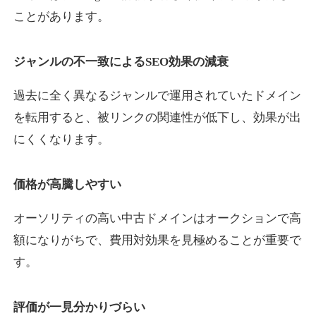
ことがあります。
yaoiso.com
ジャンルの不一致によるSEO効果の減衰
飲食
ジャンル
過去に全く異なるジャンルで運用されていたドメイン
35
DA
359
17年
外部リンク数
ドメイン年齢
を転用すると、被リンクの関連性が低下し、効果が出
10,800円
入札 0件
にくくなります。
詳細を見る
価格が高騰しやすい
outlaw-movie.jp
オーソリティの高い中古ドメインはオークションで高
エンターテイメント
ジャンル
額になりがちで、費用対効果を見極めることが重要で
35
DA
362
14年
外部リンク数
ドメイン年齢
す。
3,300円
入札 2件
評価が一見分かりづらい
詳細を見る