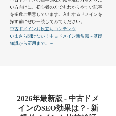
い方向けに、初心者の方でもわかりやすい記事
を多数ご用意しています。入札するドメインを
buywrite-plus.com
探す前にぜひ一読してみてください。
その他
ジャンル
中古ドメインお役立ちコンテンツ
45
DA
4677
2年
いまさら聞けない！中古ドメイン新常識～基礎
外部リンク数
ドメイン年齢
知識から応用まで。～
10,800円
入札 0件
詳細を見る
qbiz.jp
ビジネス
ジャンル
43
DA
963
14年
外部リンク数
ドメイン年齢
2026年最新版 - 中古ドメ
4,500円
入札 6件
インのSEO効果は？- 新
詳細を見る