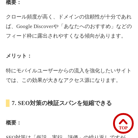
概要：
クロール頻度が高く、ドメインの信頼性が十分であれ
bomibomi.com
ば、Google Discoverや「あなたへのおすすめ」などの
音楽
ジャンル
フィード枠に露出されやすくなる傾向があります。
33
DA
183
15年
外部リンク数
ドメイン年齢
メリット：
10,800円
入札 0件
詳細を見る
特にモバイルユーザーからの流入を強化したいサイト
では、この効果が大きなアクセス源になります。
b1-kitakyushu.jp
7. SEO対策の検証スパンを短縮できる
イベント
ジャンル
33
DA
200
8年
外部リンク数
ドメイン年齢
概要：
3,300円
入札 2件
TOP
詳細を見る
SEO対策は「仮説→実行→評価」の繰り返しですが、