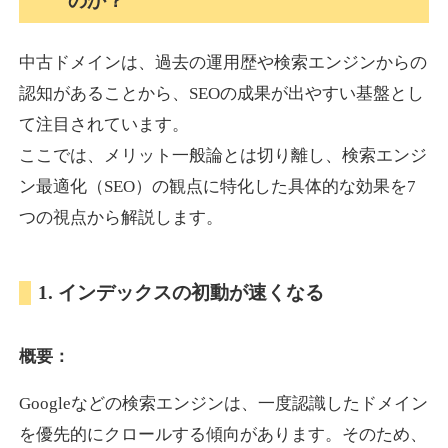
のか？
中古ドメインは、過去の運用歴や検索エンジンからの
akagi-yama.jp
認知があることから、SEOの成果が出やすい基盤とし
旅行
ジャンル
て注目されています。
35
DA
1004
15年
外部リンク数
ドメイン年齢
ここでは、メリット一般論とは切り離し、検索エンジ
3,300円
入札 2件
ン最適化（SEO）の観点に特化した具体的な効果を7
詳細を見る
つの視点から解説します。
2chnavi.net
1. インデックスの初動が速くなる
その他
ジャンル
概要：
35
DA
3998
20年
外部リンク数
ドメイン年齢
Googleなどの検索エンジンは、一度認識したドメイン
11,100円
入札 1件
を優先的にクロールする傾向があります。そのため、
詳細を見る