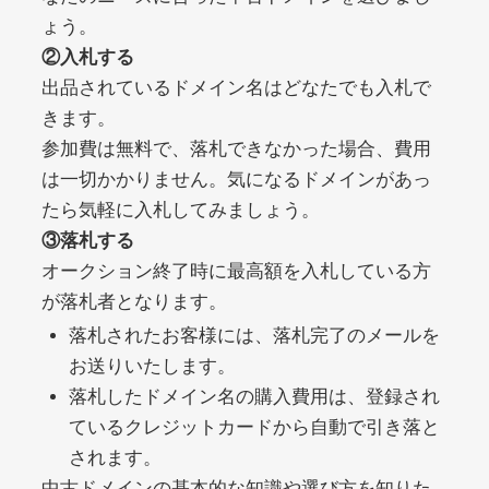
ょう。
②入札する
debtconsolidationorg.info
出品されているドメイン名はどなたでも入札で
きます。
その他
ジャンル
49
DA
参加費は無料で、落札できなかった場合、費用
389
1年
外部リンク数
ドメイン年齢
は一切かかりません。気になるドメインがあっ
10,800円
入札 0件
たら気軽に入札してみましょう。
詳細を見る
③落札する
オークション終了時に最高額を入札している方
が落札者となります。
portalvidalivre.com
落札されたお客様には、落札完了のメールを
その他
ジャンル
お送りいたします。
47
DA
2202
5年
落札したドメイン名の購入費用は、登録され
外部リンク数
ドメイン年齢
ているクレジットカードから自動で引き落と
10,800円
入札 0件
されます。
詳細を見る
中古ドメインの基本的な知識や選び方を知りた