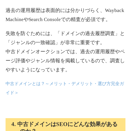
過去の運用履歴は表面的には分かりづらく、Wayback
news-log.jp
MachineやSearch Consoleでの精査が必須です。
エンターテイメント
ジャンル
失敗を防ぐためには、「ドメインの過去履歴調査」と
35
DA
759
9年
外部リンク数
ドメイン年齢
「ジャンルの一致確認」が非常に重要です。
中古ドメインオークションでは、過去の運用履歴やペ
3,300円
入札 2件
ージ評価やジャンル情報を掲載しているので、調査し
詳細を見る
やすいようになっています。
中古ドメインとは？～メリット・デメリット・選び方完全ガ
shadosoku.com
イド
＞
エンターテイメント
ジャンル
35
DA
460
10年
外部リンク数
ドメイン年齢
10,800円
入札 0件
4. 中古ドメインはSEOにどんな効果がある
詳細を見る