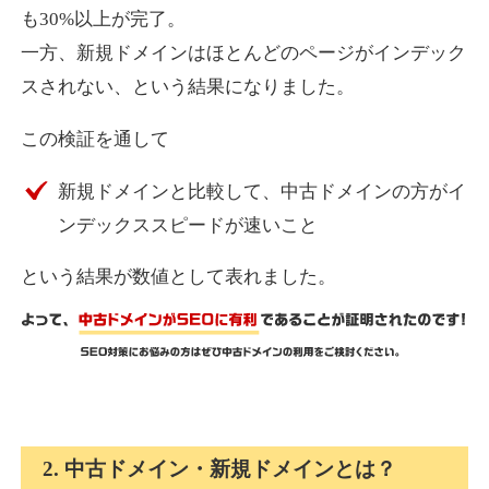
も30%以上が完了。
一方、新規ドメインはほとんどのページがインデック
express-soft.com
スされない、という結果になりました。
その他
ジャンル
この検証を通して
38
DA
919
26年
外部リンク数
ドメイン年齢
新規ドメインと比較して、中古ドメインの方がイ
10,800円
入札 0件
ンデックススピードが速いこと
詳細を見る
という結果が数値として表れました。
fukuoka-marathon.com
その他
ジャンル
38
DA
662
19年
外部リンク数
ドメイン年齢
10,800円
入札 0件
2. 中古ドメイン・新規ドメインとは？
詳細を見る