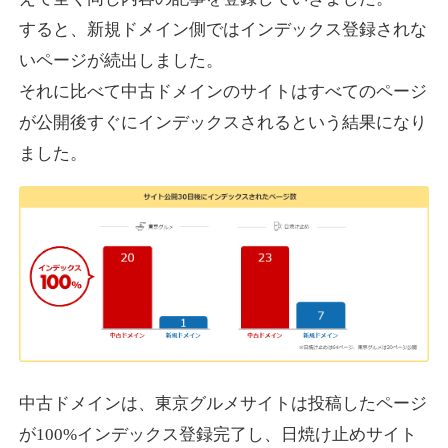
すると、新規ドメイン側ではインデックス登録されな
いページが続出しました。
designcrave.com
それに比べて中古ドメインのサイトはすべてのページ
その他
ジャンル
が公開後すぐにインデックスされるという結果になり
38
DA
1377
18年
外部リンク数
ドメイン年齢
ました。
10,800円
入札 0件
詳細を見る
actagainstaids.com
その他
ジャンル
38
DA
527
26年
外部リンク数
ドメイン年齢
10,800円
入札 0件
中古ドメインは、東京グルメサイトは投稿したページ
が100%インデックス登録完了し、日焼け止めサイト
詳細を見る