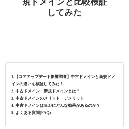
規ドメインと比較検証
してみた
rageboy.com
その他
ジャンル
42
DA
1724
29年
外部リンク数
ドメイン年齢
10,800円
入札 0件
詳細を見る
1.【コアアップデート影響調査】中古ドメインと新規ドメ
sug-web.jp
インの違いを検証してみた！
2. 中古ドメイン・新規ドメインとは？
その他
ジャンル
3. 中古ドメインのメリット・デメリット
42
DA
740
13年
外部リンク数
ドメイン年齢
4. 中古ドメインはSEOにどんな効果があるのか？
5. よくある質問(FAQ)
3,300円
入札 2件
詳細を見る