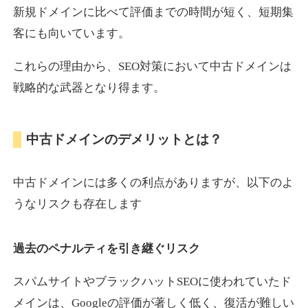
新規ドメインに比べて評価までの時間が短く、短期集
客にも向いています。
motokari.jp
これらの理由から、SEO対策において中古ドメインは
エンターテイメント
ジャンル
戦略的な武器となり得ます。
35
DA
947
21年
外部リンク数
ドメイン年齢
3,300円
入札 2件
中古ドメインのデメリットとは？
詳細を見る
中古ドメインには多くの利点がありますが、以下のよ
uho2.com
うなリスクも存在します
通販
ジャンル
過去のペナルティを引き継ぐリスク
35
DA
282
12年
外部リンク数
ドメイン年齢
10,800円
入札 0件
スパムサイトやブラックハットSEOに使われていたド
メインは、Googleの評価が著しく低く、復活が難しい
詳細を見る