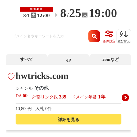
8
25
19:00
開催期間
/
8
1
12:00
火
土
〜
/
条件設定
並び替え
すべて
.jp
.comなど
hwtricks.com
その他
ジャンル
60
DA
339
1年
外部リンク数
ドメイン年齢
10,800円
入札 0件
詳細を見る