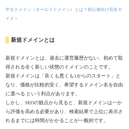
中古ドメイン（オールドドメイン）とは？初心者向け完全ガ
anipani.jp
イド
＞
ゲーム
ジャンル
新規ドメインとは
37
DA
418
12年
外部リンク数
ドメイン年齢
3,300円
入札 2件
新規ドメインとは、過去に運営履歴がない、初めて取
詳細を見る
得される全く新しい状態のドメインのことです。
新規ドメインは「良くも悪くも1からのスタート」と
lowslotfamilylocal.com
なり、価格が比較的安く、希望するドメイン名を自由
に選べる という利点があります。
その他
ジャンル
しかし、SEOの観点から見ると、新規ドメインは一か
37
DA
653
1年
外部リンク数
ドメイン年齢
ら評価を高める必要があり、検索結果で上位に表示さ
10,800円
入札 0件
れるまでには時間がかかることが一般的です。
詳細を見る