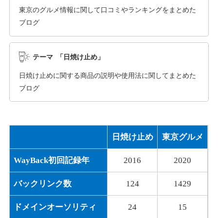
東京のグルメ情報に関して口コミやランキングをまとめた
ブログ
dka-hero.com
その他
ジャンル
テーマ 「日焼け止め」
40
DA
1070
15年
外部リンク数
ドメイン年齢
日焼け止めに関する商品の説明や使用法に関してまとめた
10,800円
入札 0件
ブログ
詳細を見る
日焼け止め
東京グルメ
mimpie.com
WayBack初回記録年
2016
2020
その他
ジャンル
40
DA
324
1年
外部リンク数
ドメイン年齢
バックリンク数
124
1429
10,800円
入札 0件
ドメインオーソリティ
24
15
詳細を見る