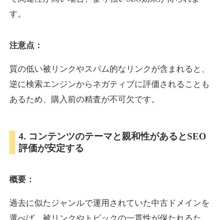
す。
inublo.jp
注意点：
ペット
ジャンル
34
DA
質の低い被リンクやスパム的なリンクが含まれると、
2080
21年
外部リンク数
ドメイン年齢
逆に検索エンジンからネガティブに評価されることも
3,600円
入札 3件
あるため、購入前の精査が不可欠です。
詳細を見る
4. コンテンツのテーマと親和性があるとSEO
uragu.com
評価が安定する
通販
ジャンル
34
DA
概要：
331
20年
外部リンク数
ドメイン年齢
11,100円
入札 1件
過去に似たジャンルで運用されていた中古ドメインを
詳細を見る
選べば、被リンクやトピックの一貫性が保たれるた