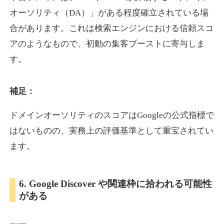
オーソリティ（DA）」がある程度確立されている場
合があります。これは検索エンジンにおける信頼スコ
showanavi.jp
アのようなもので、初動の集客ブーストに寄与しま
書籍
ジャンル
す。
33
DA
979
18年
外部リンク数
ドメイン年齢
3,600円
入札 3件
補足：
詳細を見る
ドメインオーソリティのスコアはGoogleの公式指標で
はないものの、実務上の評価基準として重宝されてい
aoyamasmiprp.jp
ます。
教育
ジャンル
33
DA
6. Google Discover や関連枠に拾われる可能性
145
16年
外部リンク数
ドメイン年齢
がある
3,300円
入札 2件
詳細を見る