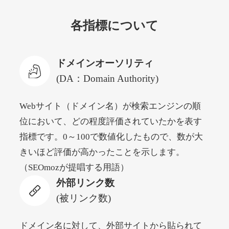
各指標について
newyorktodaylive.com
その他
ジャンル
ドメインオーソリティ
53
DA
430
2年
外部リンク数
ドメイン年齢
(DA：Domain Authority)
10,800円
入札 0件
Webサイト（ドメイン名）が検索エンジンの順
詳細を見る
位において、どの程度評価されていたかを表す
指標です。0～100で数値化したもので、数が大
dog-life-jacket.com
きいほど評価が高かったことを示します。
（SEOmozが提唱する用語）
その他
ジャンル
外部リンク数
53
DA
393
1年
外部リンク数
ドメイン年齢
(被リンク数)
10,800円
入札 0件
詳細を見る
ドメイン名に対して、外部サイトから貼られて