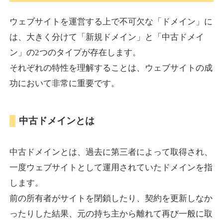
ウェブサイトを運営する上で不可欠な「ドメイン」に
torigirl-movie.com
は、大きく分けて「新規ドメイン」と「中古ドメイ
ン」の2つのタイプが存在します。
その他
ジャンル
それぞれの特性を理解することは、ウェブサイトの成
38
DA
383
10年
外部リンク数
ドメイン年齢
功において非常に重要です。
10,800円
入札 0件
詳細を見る
中古ドメインとは
vrnvroomn.com
中古ドメインとは、過去に第三者によって取得され、
通販
ジャンル
一度ウェブサイトとして運用されていたドメインを指
37
DA
1051
4年
外部リンク数
ドメイン年齢
します。
前の所有者がサイトを閉鎖したり、契約を更新しなか
10,800円
入札 0件
ったりした結果、元の持ち主から離れて再び一般に取
詳細を見る