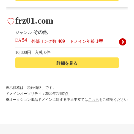
frz01.com
その他
ジャンル
54
DA
409
1年
外部リンク数
ドメイン年齢
10,800円
入札 0件
詳細を見る
korean-beautyshop.com
表示価格は「税込価格」です。
ドメインオーソリティ：2026年7月時点
その他
ジャンル
※オークション出品ドメインに対する中止申立ては
こちら
をご確認ください
54
DA
493
1年
外部リンク数
ドメイン年齢
10,800円
入札 0件
詳細を見る