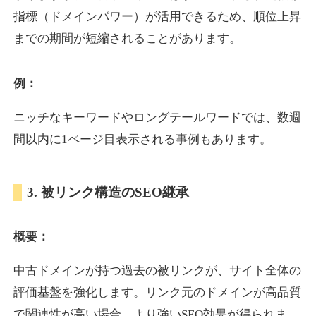
指標（ドメインパワー）が活用できるため、順位上昇
までの期間が短縮されることがあります。
yoshuhanten.com
飲食
ジャンル
例：
34
DA
271
25年
外部リンク数
ドメイン年齢
ニッチなキーワードやロングテールワードでは、数週
10,800円
入札 0件
間以内に1ページ目表示される事例もあります。
詳細を見る
3. 被リンク構造のSEO継承
naruto-20th.jp
概要：
イベント
ジャンル
34
DA
270
4年
外部リンク数
ドメイン年齢
中古ドメインが持つ過去の被リンクが、サイト全体の
3,600円
入札 3件
評価基盤を強化します。リンク元のドメインが高品質
詳細を見る
で関連性が高い場合、より強いSEO効果が得られま