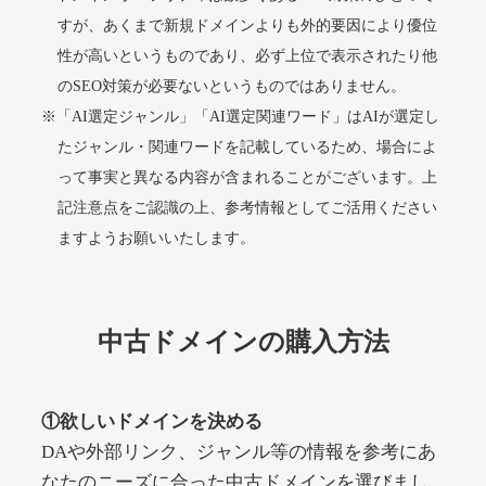
すが、あくまで新規ドメインよりも外的要因により優位
性が高いというものであり、必ず上位で表示されたり他
alprostadil-br.info
のSEO対策が必要ないというものではありません。
※「AI選定ジャンル」「AI選定関連ワード」はAIが選定し
その他
ジャンル
51
DA
たジャンル・関連ワードを記載しているため、場合によ
1202
1年
外部リンク数
ドメイン年齢
って事実と異なる内容が含まれることがございます。上
10,800円
入札 0件
記注意点をご認識の上、参考情報としてご活用ください
詳細を見る
ますようお願いいたします。
toto-robot.com
中古ドメインの購入方法
その他
ジャンル
51
DA
487
1年
外部リンク数
ドメイン年齢
①欲しいドメインを決める
10,800円
入札 0件
DAや外部リンク、ジャンル等の情報を参考にあ
詳細を見る
なたのニーズに合った中古ドメインを選びまし