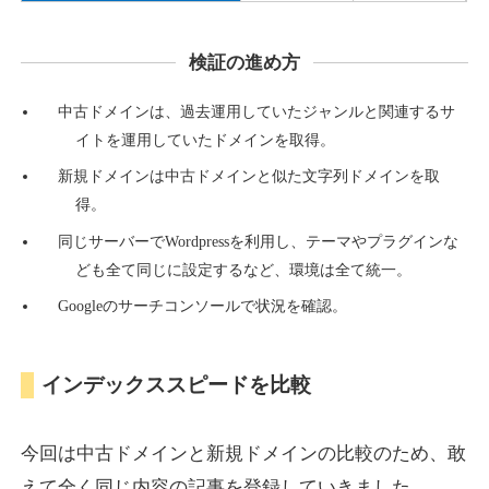
検証の進め方
countdown-x.com
中古ドメインは、過去運用していたジャンルと関連するサ
その他
ジャンル
イトを運用していたドメインを取得。
39
DA
479
14年
外部リンク数
ドメイン年齢
新規ドメインは中古ドメインと似た文字列ドメインを取
10,800円
入札 0件
得。
詳細を見る
同じサーバーでWordpressを利用し、テーマやプラグインな
ども全て同じに設定するなど、環境は全て統一。
Googleのサーチコンソールで状況を確認。
campus-web.jp
就職・転職
ジャンル
インデックススピードを比較
38
DA
1151
8年
外部リンク数
ドメイン年齢
3,600円
入札 3件
今回は中古ドメインと新規ドメインの比較のため、敢
詳細を見る
えて全く同じ内容の記事を登録していきました。