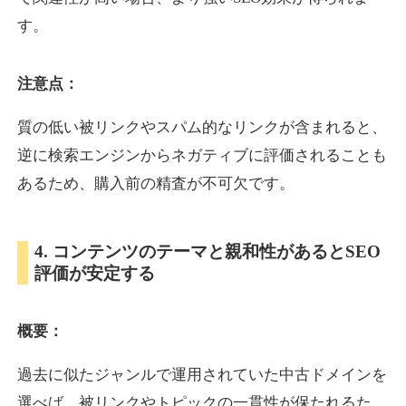
す。
inublo.jp
注意点：
ペット
ジャンル
34
DA
質の低い被リンクやスパム的なリンクが含まれると、
2080
21年
外部リンク数
ドメイン年齢
逆に検索エンジンからネガティブに評価されることも
3,600円
入札 3件
あるため、購入前の精査が不可欠です。
詳細を見る
4. コンテンツのテーマと親和性があるとSEO
uragu.com
評価が安定する
通販
ジャンル
34
DA
概要：
331
20年
外部リンク数
ドメイン年齢
11,100円
入札 1件
過去に似たジャンルで運用されていた中古ドメインを
詳細を見る
選べば、被リンクやトピックの一貫性が保たれるた