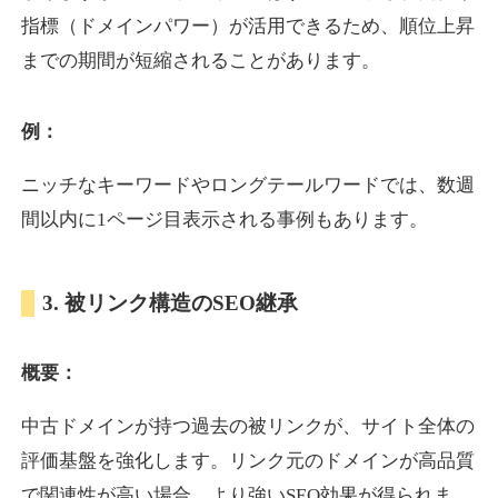
指標（ドメインパワー）が活用できるため、順位上昇
までの期間が短縮されることがあります。
yoshuhanten.com
飲食
ジャンル
例：
34
DA
271
25年
外部リンク数
ドメイン年齢
ニッチなキーワードやロングテールワードでは、数週
10,800円
入札 0件
間以内に1ページ目表示される事例もあります。
詳細を見る
3. 被リンク構造のSEO継承
naruto-20th.jp
概要：
イベント
ジャンル
34
DA
270
4年
外部リンク数
ドメイン年齢
中古ドメインが持つ過去の被リンクが、サイト全体の
3,600円
入札 3件
評価基盤を強化します。リンク元のドメインが高品質
詳細を見る
で関連性が高い場合、より強いSEO効果が得られま