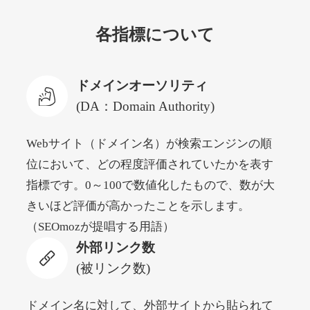
各指標について
newyorktodaylive.com
その他
ジャンル
ドメインオーソリティ
53
DA
430
2年
外部リンク数
ドメイン年齢
(DA：Domain Authority)
10,800円
入札 0件
Webサイト（ドメイン名）が検索エンジンの順
詳細を見る
位において、どの程度評価されていたかを表す
指標です。0～100で数値化したもので、数が大
dog-life-jacket.com
きいほど評価が高かったことを示します。
（SEOmozが提唱する用語）
その他
ジャンル
外部リンク数
53
DA
393
1年
外部リンク数
ドメイン年齢
(被リンク数)
10,800円
入札 0件
詳細を見る
ドメイン名に対して、外部サイトから貼られて