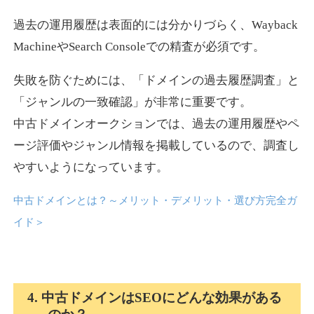
過去の運用履歴は表面的には分かりづらく、Wayback
news-log.jp
MachineやSearch Consoleでの精査が必須です。
エンターテイメント
ジャンル
失敗を防ぐためには、「ドメインの過去履歴調査」と
35
DA
759
9年
外部リンク数
ドメイン年齢
「ジャンルの一致確認」が非常に重要です。
中古ドメインオークションでは、過去の運用履歴やペ
3,300円
入札 2件
ージ評価やジャンル情報を掲載しているので、調査し
詳細を見る
やすいようになっています。
中古ドメインとは？～メリット・デメリット・選び方完全ガ
shadosoku.com
イド
＞
エンターテイメント
ジャンル
35
DA
460
10年
外部リンク数
ドメイン年齢
10,800円
入札 0件
4. 中古ドメインはSEOにどんな効果がある
詳細を見る