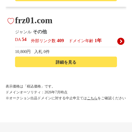
frz01.com
その他
ジャンル
54
DA
409
1年
外部リンク数
ドメイン年齢
10,800円
入札 0件
詳細を見る
korean-beautyshop.com
表示価格は「税込価格」です。
ドメインオーソリティ：2026年7月時点
その他
ジャンル
※オークション出品ドメインに対する中止申立ては
こちら
をご確認ください
54
DA
493
1年
外部リンク数
ドメイン年齢
10,800円
入札 0件
詳細を見る