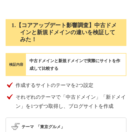
holocardstrategy.jp
1.【コアアップデート影響調査】中古ドメ
インと新規ドメインの違いを検証して
趣味
ジャンル
みた！
40
DA
702
2年
外部リンク数
ドメイン年齢
3,300円
入札 3件
中古ドメインと新規ドメインで実際にサイトを作
詳細を見る
検証内容
成して比較する
suka-jp.com
作成するサイトのテーマを2つ設定
それぞれのテーマで「中古ドメイン」「新ドメイ
その他
ジャンル
40
ン」を1つずつ取得し、ブログサイトを作成
DA
2518
1年
外部リンク数
ドメイン年齢
10,800円
入札 0件
テーマ 「東京グルメ」
詳細を見る