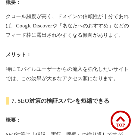
概要：
クロール頻度が高く、ドメインの信頼性が十分であれ
bomibomi.com
ば、Google Discoverや「あなたへのおすすめ」などの
音楽
ジャンル
フィード枠に露出されやすくなる傾向があります。
33
DA
183
15年
外部リンク数
ドメイン年齢
メリット：
10,800円
入札 0件
詳細を見る
特にモバイルユーザーからの流入を強化したいサイト
では、この効果が大きなアクセス源になります。
b1-kitakyushu.jp
7. SEO対策の検証スパンを短縮できる
イベント
ジャンル
33
DA
200
8年
外部リンク数
ドメイン年齢
概要：
3,300円
入札 2件
TOP
詳細を見る
SEO対策は「仮説→実行→評価」の繰り返しですが、