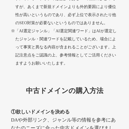
すが、あくまで新規ドメインよりも外的要因により優位
性が高いというものであり、必ず上位で表示されたり他
alprostadil-br.info
のSEO対策が必要ないというものではありません。
※「AI選定ジャンル」「AI選定関連ワード」はAIが選定し
その他
ジャンル
51
DA
たジャンル・関連ワードを記載しているため、場合によ
1202
1年
外部リンク数
ドメイン年齢
って事実と異なる内容が含まれることがございます。上
10,800円
入札 0件
記注意点をご認識の上、参考情報としてご活用ください
詳細を見る
ますようお願いいたします。
toto-robot.com
中古ドメインの購入方法
その他
ジャンル
51
DA
487
1年
外部リンク数
ドメイン年齢
①欲しいドメインを決める
10,800円
入札 0件
DAや外部リンク、ジャンル等の情報を参考にあ
詳細を見る
なたのニーズに合った中古ドメインを選びまし