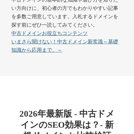
い方向けに、初心者の方でもわかりやすい記事
を多数ご用意しています。入札するドメインを
buywrite-plus.com
探す前にぜひ一読してみてください。
その他
ジャンル
中古ドメインお役立ちコンテンツ
45
DA
4677
2年
いまさら聞けない！中古ドメイン新常識～基礎
外部リンク数
ドメイン年齢
知識から応用まで。～
10,800円
入札 0件
詳細を見る
qbiz.jp
ビジネス
ジャンル
43
DA
963
14年
外部リンク数
ドメイン年齢
2026年最新版 - 中古ドメ
4,500円
入札 6件
インのSEO効果は？- 新
詳細を見る