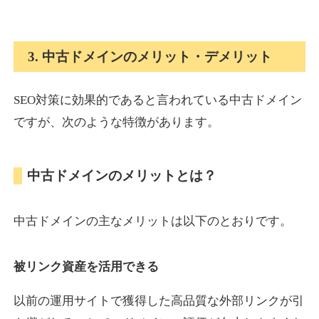
onlinepokerbetdansk.com
3. 中古ドメインのメリット・デメリット
その他
ジャンル
37
DA
SEO対策に効果的であると言われている中古ドメイン
629
1年
外部リンク数
ドメイン年齢
ですが、次のような特徴があります。
10,800円
入札 0件
詳細を見る
中古ドメインのメリットとは？
econopundit.com
中古ドメインの主なメリットは以下のとおりです。
その他
ジャンル
37
DA
446
23年
外部リンク数
ドメイン年齢
被リンク資産を活用できる
10,800円
入札 0件
以前の運用サイトで獲得した高品質な外部リンクが引
詳細を見る