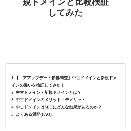
規ドメインと比較検証
してみた
rageboy.com
その他
ジャンル
42
DA
1724
29年
外部リンク数
ドメイン年齢
10,800円
入札 0件
詳細を見る
1.【コアアップデート影響調査】中古ドメインと新規ドメ
sug-web.jp
インの違いを検証してみた！
2. 中古ドメイン・新規ドメインとは？
その他
ジャンル
3. 中古ドメインのメリット・デメリット
42
DA
740
13年
外部リンク数
ドメイン年齢
4. 中古ドメインはSEOにどんな効果があるのか？
5. よくある質問(FAQ)
3,300円
入札 2件
詳細を見る