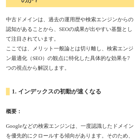
のか？
中古ドメインは、過去の運用歴や検索エンジンからの
akagi-yama.jp
認知があることから、SEOの成果が出やすい基盤とし
旅行
ジャンル
て注目されています。
35
DA
1004
15年
外部リンク数
ドメイン年齢
ここでは、メリット一般論とは切り離し、検索エンジ
3,300円
入札 2件
ン最適化（SEO）の観点に特化した具体的な効果を7
詳細を見る
つの視点から解説します。
2chnavi.net
1. インデックスの初動が速くなる
その他
ジャンル
概要：
35
DA
3998
20年
外部リンク数
ドメイン年齢
Googleなどの検索エンジンは、一度認識したドメイン
11,100円
入札 1件
を優先的にクロールする傾向があります。そのため、
詳細を見る