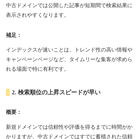
中古ドメインでは公開した記事が短期間で検索結果に
表示されやすくなります。
oazo.jp
補足：
プレミアム文字列
ジャンル
35
DA
626
22年
外部リンク数
ドメイン年齢
インデックスが速いことは、トレンド性の高い情報や
3,300円
入札 2件
キャンペーンページなど、タイムリーな集客が求めら
詳細を見る
れる場面で特に有利です。
e-b.jp
2. 検索順位の上昇スピードが早い
プレミアム文字列
ジャンル
概要：
35
DA
368
3年
外部リンク数
ドメイン年齢
3,300円
入札 2件
新規ドメインでは信頼性や評価を得るまでに時間がか
かりますが、中古ドメインではすでに蓄積された信頼
詳細を見る