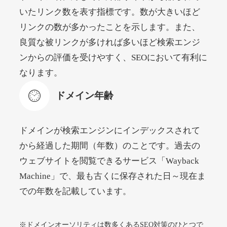
いたリンク数を表す指標です。数が大きいほど
リンクの数が多かったことを示します。また、
beamie.jp
良質な被リンクが多ければ多いほど検索エンジ
エンターテイメント
ジャンル
ンからの評価を受けやすく、SEOにおいて有利に
52
DA
3790
16年
外部リンク数
ドメイン年齢
なります。
4,200円
入札 7件
ドメイン年齢
詳細を見る
ドメインが検索エンジンにインデックスされて
themusicnotebook.com
から経過した期間（年数）のことです。過去の
ウェブサイトを閲覧できるサービス「Wayback
その他
ジャンル
Machine」で、最も古くに保存された日～現在ま
52
DA
392
1年
外部リンク数
ドメイン年齢
での年数を記載しています。
10,800円
入札 0件
詳細を見る
※ドメインオーソリティは数多くあるSEO対策のひとつで