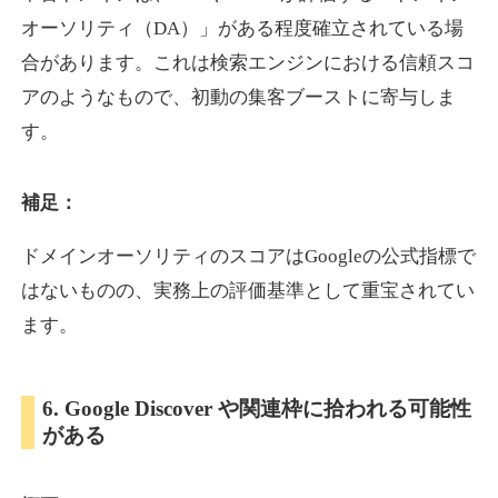
オーソリティ（DA）」がある程度確立されている場
合があります。これは検索エンジンにおける信頼スコ
showanavi.jp
アのようなもので、初動の集客ブーストに寄与しま
書籍
ジャンル
す。
33
DA
979
18年
外部リンク数
ドメイン年齢
3,600円
入札 3件
補足：
詳細を見る
ドメインオーソリティのスコアはGoogleの公式指標で
はないものの、実務上の評価基準として重宝されてい
aoyamasmiprp.jp
ます。
教育
ジャンル
33
DA
6. Google Discover や関連枠に拾われる可能性
145
16年
外部リンク数
ドメイン年齢
がある
3,300円
入札 2件
詳細を見る