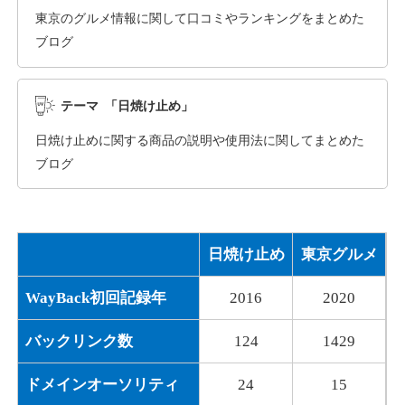
東京のグルメ情報に関して口コミやランキングをまとめた
ブログ
dka-hero.com
その他
ジャンル
テーマ 「日焼け止め」
40
DA
1070
15年
外部リンク数
ドメイン年齢
日焼け止めに関する商品の説明や使用法に関してまとめた
10,800円
入札 0件
ブログ
詳細を見る
日焼け止め
東京グルメ
mimpie.com
WayBack初回記録年
2016
2020
その他
ジャンル
40
DA
324
1年
外部リンク数
ドメイン年齢
バックリンク数
124
1429
10,800円
入札 0件
ドメインオーソリティ
24
15
詳細を見る