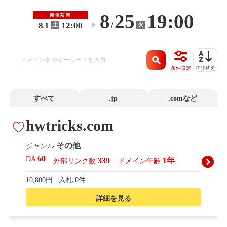
8
25
19:00
開催期間
/
8
1
12:00
火
土
〜
/
条件設定
並び替え
すべて
.jp
.comなど
hwtricks.com
その他
ジャンル
60
DA
339
1年
外部リンク数
ドメイン年齢
10,800円
入札 0件
詳細を見る