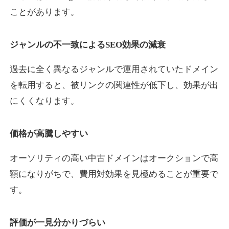
ことがあります。
yaoiso.com
ジャンルの不一致によるSEO効果の減衰
飲食
ジャンル
過去に全く異なるジャンルで運用されていたドメイン
35
DA
359
17年
外部リンク数
ドメイン年齢
を転用すると、被リンクの関連性が低下し、効果が出
10,800円
入札 0件
にくくなります。
詳細を見る
価格が高騰しやすい
outlaw-movie.jp
オーソリティの高い中古ドメインはオークションで高
エンターテイメント
ジャンル
額になりがちで、費用対効果を見極めることが重要で
35
DA
362
14年
外部リンク数
ドメイン年齢
す。
3,300円
入札 2件
評価が一見分かりづらい
詳細を見る