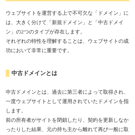
ウェブサイトを運営する上で不可欠な「ドメイン」に
torigirl-movie.com
は、大きく分けて「新規ドメイン」と「中古ドメイ
ン」の2つのタイプが存在します。
その他
ジャンル
それぞれの特性を理解することは、ウェブサイトの成
38
DA
383
10年
外部リンク数
ドメイン年齢
功において非常に重要です。
10,800円
入札 0件
詳細を見る
中古ドメインとは
vrnvroomn.com
中古ドメインとは、過去に第三者によって取得され、
通販
ジャンル
一度ウェブサイトとして運用されていたドメインを指
37
DA
1051
4年
外部リンク数
ドメイン年齢
します。
前の所有者がサイトを閉鎖したり、契約を更新しなか
10,800円
入札 0件
ったりした結果、元の持ち主から離れて再び一般に取
詳細を見る