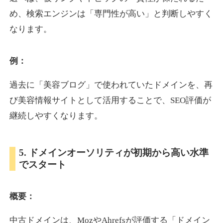
め、検索エンジンは「専門性が高い」と判断しやすく
なります。
otomedou.info
ゲーム
ジャンル
例：
34
DA
246
12年
外部リンク数
ドメイン年齢
過去に「美容ブログ」で使われていたドメインを、再
10,800円
入札 0件
び美容情報サイトとして活用することで、SEO評価が
詳細を見る
継続しやすくなります。
kakusen-kun.com
5. ドメインオーソリティが初期から高い水準
でスタート
エンターテイメント
ジャンル
34
DA
338
13年
外部リンク数
ドメイン年齢
概要：
10,800円
入札 0件
詳細を見る
中古ドメインは、MozやAhrefsが評価する「ドメイン