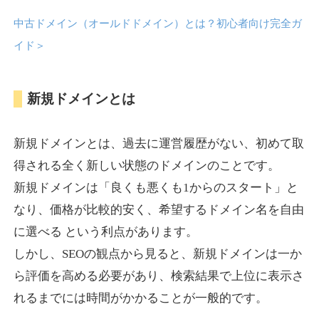
中古ドメイン（オールドドメイン）とは？初心者向け完全ガ
anipani.jp
イド
＞
ゲーム
ジャンル
新規ドメインとは
37
DA
418
12年
外部リンク数
ドメイン年齢
3,300円
入札 2件
新規ドメインとは、過去に運営履歴がない、初めて取
詳細を見る
得される全く新しい状態のドメインのことです。
新規ドメインは「良くも悪くも1からのスタート」と
lowslotfamilylocal.com
なり、価格が比較的安く、希望するドメイン名を自由
に選べる という利点があります。
その他
ジャンル
しかし、SEOの観点から見ると、新規ドメインは一か
37
DA
653
1年
外部リンク数
ドメイン年齢
ら評価を高める必要があり、検索結果で上位に表示さ
10,800円
入札 0件
れるまでには時間がかかることが一般的です。
詳細を見る