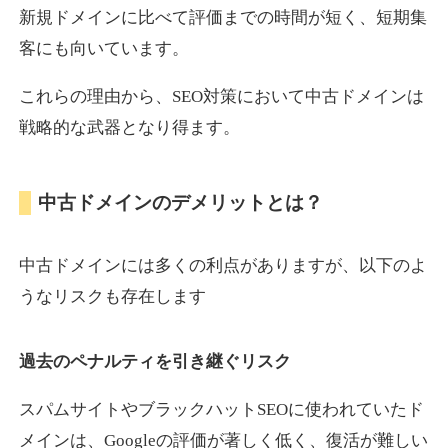
新規ドメインに比べて評価までの時間が短く、短期集
客にも向いています。
motokari.jp
これらの理由から、SEO対策において中古ドメインは
エンターテイメント
ジャンル
戦略的な武器となり得ます。
35
DA
947
21年
外部リンク数
ドメイン年齢
3,300円
入札 2件
中古ドメインのデメリットとは？
詳細を見る
中古ドメインには多くの利点がありますが、以下のよ
uho2.com
うなリスクも存在します
通販
ジャンル
過去のペナルティを引き継ぐリスク
35
DA
282
12年
外部リンク数
ドメイン年齢
10,800円
入札 0件
スパムサイトやブラックハットSEOに使われていたド
メインは、Googleの評価が著しく低く、復活が難しい
詳細を見る