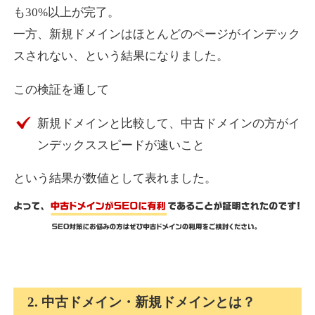
も30%以上が完了。
一方、新規ドメインはほとんどのページがインデック
express-soft.com
スされない、という結果になりました。
その他
ジャンル
この検証を通して
38
DA
919
26年
外部リンク数
ドメイン年齢
新規ドメインと比較して、中古ドメインの方がイ
10,800円
入札 0件
ンデックススピードが速いこと
詳細を見る
という結果が数値として表れました。
fukuoka-marathon.com
その他
ジャンル
38
DA
662
19年
外部リンク数
ドメイン年齢
10,800円
入札 0件
2. 中古ドメイン・新規ドメインとは？
詳細を見る