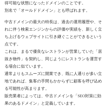
得可能な状態になったドメインのことです。
別名で「オールドドメイン」とも呼ばれます。
higehiro-anime.com
中古ドメインの最大の特長は、過去の運用履歴や、そ
エンターテイメント
ジャンル
れに伴う検索エンジンからの評価や実績を、新しく立
37
DA
882
6年
外部リンク数
ドメイン年齢
ち上げるウェブサイトに引き継ぐことができるという
10,800円
入札 0件
点です。
これは、まるで優良なレストランが営業していた「居
詳細を見る
抜き物件」を契約し、同じようにレストランを運営す
る場合に似ています。
box-cafe.jp
通常よりもスムーズに開業でき、既に人通りが多い立
飲食
ジャンル
地であれば、集客の手間もかからずに顧客を呼び込め
37
DA
217
8年
外部リンク数
ドメイン年齢
る可能性が高まります。
販売業者によっては、中古ドメインを「SEO対策に効
3,300円
入札 2件
果のあるドメイン」と定義しています。
詳細を見る