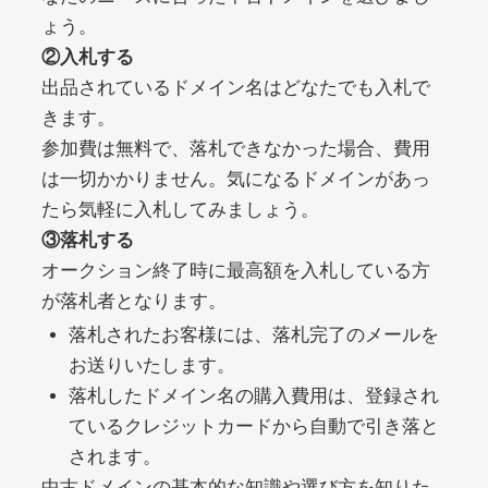
ょう。
②入札する
debtconsolidationorg.info
出品されているドメイン名はどなたでも入札で
きます。
その他
ジャンル
49
DA
参加費は無料で、落札できなかった場合、費用
389
1年
外部リンク数
ドメイン年齢
は一切かかりません。気になるドメインがあっ
10,800円
入札 0件
たら気軽に入札してみましょう。
詳細を見る
③落札する
オークション終了時に最高額を入札している方
が落札者となります。
portalvidalivre.com
落札されたお客様には、落札完了のメールを
その他
ジャンル
お送りいたします。
47
DA
2202
5年
落札したドメイン名の購入費用は、登録され
外部リンク数
ドメイン年齢
ているクレジットカードから自動で引き落と
10,800円
入札 0件
されます。
詳細を見る
中古ドメインの基本的な知識や選び方を知りた