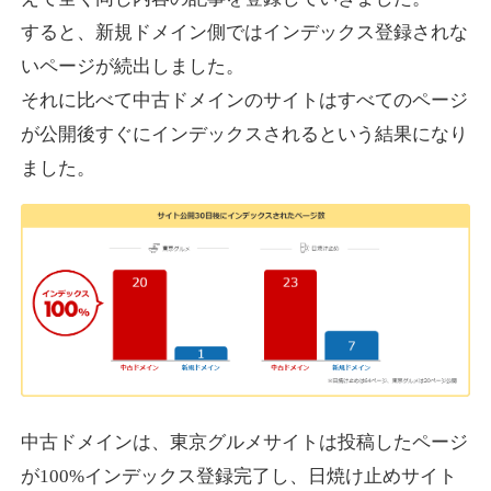
すると、新規ドメイン側ではインデックス登録されな
いページが続出しました。
designcrave.com
それに比べて中古ドメインのサイトはすべてのページ
その他
ジャンル
が公開後すぐにインデックスされるという結果になり
38
DA
1377
18年
外部リンク数
ドメイン年齢
ました。
10,800円
入札 0件
詳細を見る
actagainstaids.com
その他
ジャンル
38
DA
527
26年
外部リンク数
ドメイン年齢
10,800円
入札 0件
中古ドメインは、東京グルメサイトは投稿したページ
が100%インデックス登録完了し、日焼け止めサイト
詳細を見る