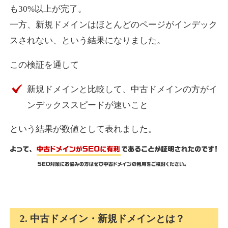
も30%以上が完了。
一方、新規ドメインはほとんどのページがインデック
express-soft.com
スされない、という結果になりました。
その他
ジャンル
この検証を通して
38
DA
919
26年
外部リンク数
ドメイン年齢
新規ドメインと比較して、中古ドメインの方がイ
10,800円
入札 0件
ンデックススピードが速いこと
詳細を見る
という結果が数値として表れました。
fukuoka-marathon.com
その他
ジャンル
38
DA
662
19年
外部リンク数
ドメイン年齢
10,800円
入札 0件
2. 中古ドメイン・新規ドメインとは？
詳細を見る