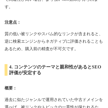
す。
inublo.jp
注意点：
ペット
ジャンル
34
DA
質の低い被リンクやスパム的なリンクが含まれると、
2080
21年
外部リンク数
ドメイン年齢
逆に検索エンジンからネガティブに評価されることも
3,600円
入札 3件
あるため、購入前の精査が不可欠です。
詳細を見る
4. コンテンツのテーマと親和性があるとSEO
uragu.com
評価が安定する
通販
ジャンル
34
DA
概要：
331
20年
外部リンク数
ドメイン年齢
11,100円
入札 1件
過去に似たジャンルで運用されていた中古ドメインを
詳細を見る
選べば、被リンクやトピックの一貫性が保たれるた