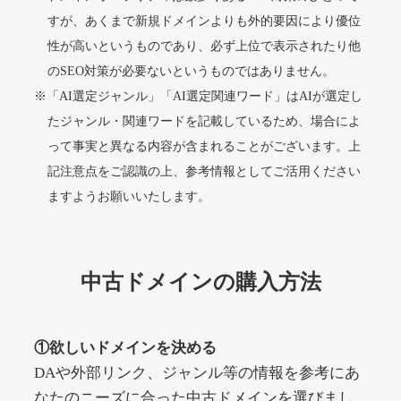
すが、あくまで新規ドメインよりも外的要因により優位
性が高いというものであり、必ず上位で表示されたり他
alprostadil-br.info
のSEO対策が必要ないというものではありません。
※「AI選定ジャンル」「AI選定関連ワード」はAIが選定し
その他
ジャンル
51
DA
たジャンル・関連ワードを記載しているため、場合によ
1202
1年
外部リンク数
ドメイン年齢
って事実と異なる内容が含まれることがございます。上
10,800円
入札 0件
記注意点をご認識の上、参考情報としてご活用ください
詳細を見る
ますようお願いいたします。
toto-robot.com
中古ドメインの購入方法
その他
ジャンル
51
DA
487
1年
外部リンク数
ドメイン年齢
①欲しいドメインを決める
10,800円
入札 0件
DAや外部リンク、ジャンル等の情報を参考にあ
詳細を見る
なたのニーズに合った中古ドメインを選びまし