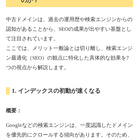
のか？
中古ドメインは、過去の運用歴や検索エンジンからの
akagi-yama.jp
認知があることから、SEOの成果が出やすい基盤とし
旅行
ジャンル
て注目されています。
35
DA
1004
15年
外部リンク数
ドメイン年齢
ここでは、メリット一般論とは切り離し、検索エンジ
3,300円
入札 2件
ン最適化（SEO）の観点に特化した具体的な効果を7
詳細を見る
つの視点から解説します。
2chnavi.net
1. インデックスの初動が速くなる
その他
ジャンル
概要：
35
DA
3998
20年
外部リンク数
ドメイン年齢
Googleなどの検索エンジンは、一度認識したドメイン
11,100円
入札 1件
を優先的にクロールする傾向があります。そのため、
詳細を見る