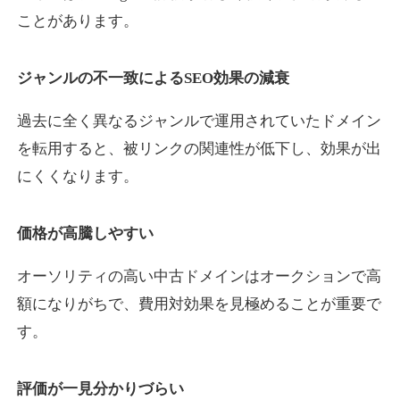
ことがあります。
yaoiso.com
ジャンルの不一致によるSEO効果の減衰
飲食
ジャンル
過去に全く異なるジャンルで運用されていたドメイン
35
DA
359
17年
外部リンク数
ドメイン年齢
を転用すると、被リンクの関連性が低下し、効果が出
10,800円
入札 0件
にくくなります。
詳細を見る
価格が高騰しやすい
outlaw-movie.jp
オーソリティの高い中古ドメインはオークションで高
エンターテイメント
ジャンル
額になりがちで、費用対効果を見極めることが重要で
35
DA
362
14年
外部リンク数
ドメイン年齢
す。
3,300円
入札 2件
評価が一見分かりづらい
詳細を見る