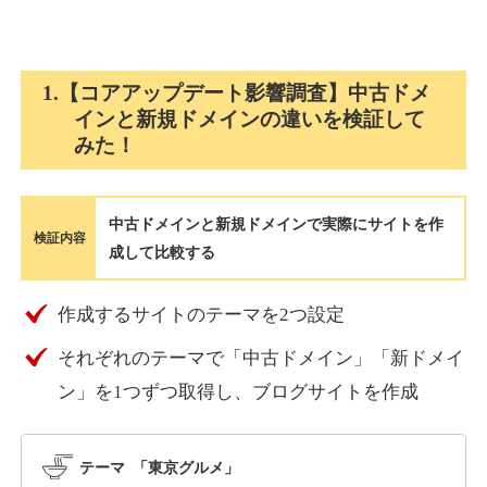
holocardstrategy.jp
1.【コアアップデート影響調査】中古ドメ
インと新規ドメインの違いを検証して
趣味
ジャンル
みた！
40
DA
702
2年
外部リンク数
ドメイン年齢
3,300円
入札 3件
中古ドメインと新規ドメインで実際にサイトを作
詳細を見る
検証内容
成して比較する
suka-jp.com
作成するサイトのテーマを2つ設定
それぞれのテーマで「中古ドメイン」「新ドメイ
その他
ジャンル
40
ン」を1つずつ取得し、ブログサイトを作成
DA
2518
1年
外部リンク数
ドメイン年齢
10,800円
入札 0件
テーマ 「東京グルメ」
詳細を見る