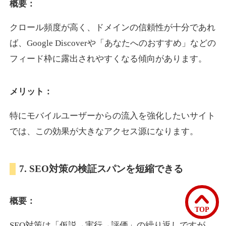
概要：
クロール頻度が高く、ドメインの信頼性が十分であれ
bomibomi.com
ば、Google Discoverや「あなたへのおすすめ」などの
音楽
ジャンル
フィード枠に露出されやすくなる傾向があります。
33
DA
183
15年
外部リンク数
ドメイン年齢
メリット：
10,800円
入札 0件
詳細を見る
特にモバイルユーザーからの流入を強化したいサイト
では、この効果が大きなアクセス源になります。
b1-kitakyushu.jp
7. SEO対策の検証スパンを短縮できる
イベント
ジャンル
33
DA
200
8年
外部リンク数
ドメイン年齢
概要：
3,300円
入札 2件
TOP
詳細を見る
SEO対策は「仮説→実行→評価」の繰り返しですが、