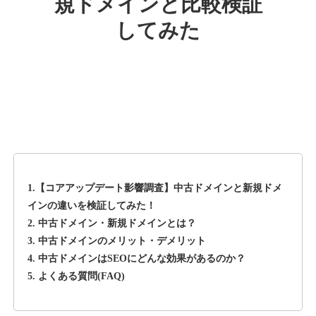
規ドメインと比較検証
してみた
rageboy.com
その他
ジャンル
42
DA
1724
29年
外部リンク数
ドメイン年齢
10,800円
入札 0件
詳細を見る
1.【コアアップデート影響調査】中古ドメインと新規ドメ
sug-web.jp
インの違いを検証してみた！
2. 中古ドメイン・新規ドメインとは？
その他
ジャンル
3. 中古ドメインのメリット・デメリット
42
DA
740
13年
外部リンク数
ドメイン年齢
4. 中古ドメインはSEOにどんな効果があるのか？
5. よくある質問(FAQ)
3,300円
入札 2件
詳細を見る