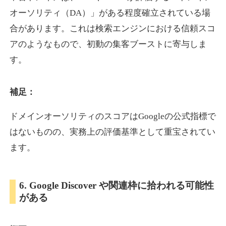
オーソリティ（DA）」がある程度確立されている場
合があります。これは検索エンジンにおける信頼スコ
showanavi.jp
アのようなもので、初動の集客ブーストに寄与しま
書籍
ジャンル
す。
33
DA
979
18年
外部リンク数
ドメイン年齢
3,600円
入札 3件
補足：
詳細を見る
ドメインオーソリティのスコアはGoogleの公式指標で
はないものの、実務上の評価基準として重宝されてい
aoyamasmiprp.jp
ます。
教育
ジャンル
33
DA
6. Google Discover や関連枠に拾われる可能性
145
16年
外部リンク数
ドメイン年齢
がある
3,300円
入札 2件
詳細を見る