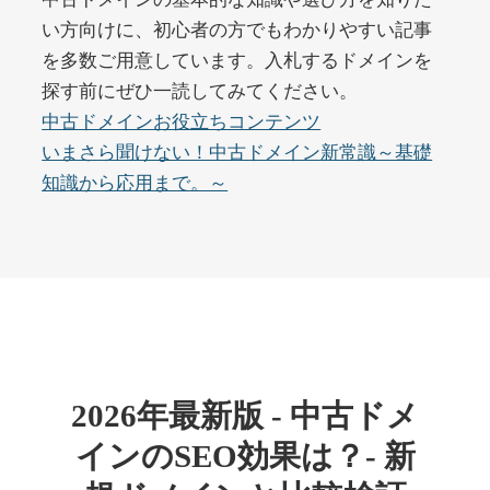
い方向けに、初心者の方でもわかりやすい記事
を多数ご用意しています。入札するドメインを
buywrite-plus.com
探す前にぜひ一読してみてください。
その他
ジャンル
中古ドメインお役立ちコンテンツ
45
DA
4677
2年
いまさら聞けない！中古ドメイン新常識～基礎
外部リンク数
ドメイン年齢
知識から応用まで。～
10,800円
入札 0件
詳細を見る
qbiz.jp
ビジネス
ジャンル
43
DA
963
14年
外部リンク数
ドメイン年齢
2026年最新版 - 中古ドメ
4,500円
入札 6件
インのSEO効果は？- 新
詳細を見る