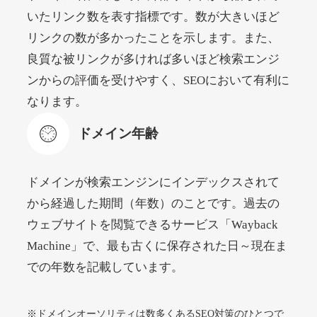
いたリンク数を表す指標です。数が大きいほど
リンクの数が多かったことを示します。また、
beamie.jp
良質な被リンクが多ければ多いほど検索エンジ
エンターテイメント
ジャンル
ンからの評価を受けやすく、SEOにおいて有利に
52
DA
3790
16年
外部リンク数
ドメイン年齢
なります。
4,200円
入札 7件
ドメイン年齢
詳細を見る
ドメインが検索エンジンにインデックスされて
themusicnotebook.com
から経過した期間（年数）のことです。過去の
ウェブサイトを閲覧できるサービス「Wayback
その他
ジャンル
Machine」で、最も古くに保存された日～現在ま
52
DA
392
1年
外部リンク数
ドメイン年齢
での年数を記載しています。
10,800円
入札 0件
詳細を見る
※ドメインオーソリティは数多くあるSEO対策のひとつで