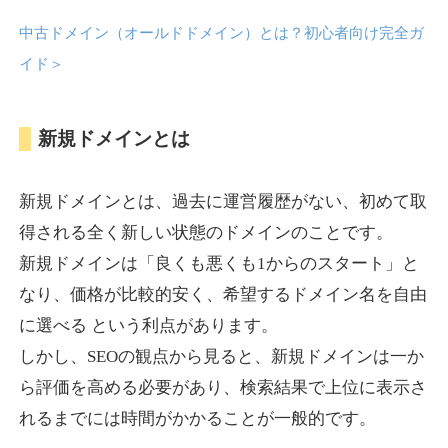
中古ドメイン（オールドドメイン）とは？初心者向け完全ガ
anipani.jp
イド
＞
ゲーム
ジャンル
新規ドメインとは
37
DA
418
12年
外部リンク数
ドメイン年齢
3,300円
入札 2件
新規ドメインとは、過去に運営履歴がない、初めて取
詳細を見る
得される全く新しい状態のドメインのことです。
新規ドメインは「良くも悪くも1からのスタート」と
lowslotfamilylocal.com
なり、価格が比較的安く、希望するドメイン名を自由
に選べる という利点があります。
その他
ジャンル
しかし、SEOの観点から見ると、新規ドメインは一か
37
DA
653
1年
外部リンク数
ドメイン年齢
ら評価を高める必要があり、検索結果で上位に表示さ
10,800円
入札 0件
れるまでには時間がかかることが一般的です。
詳細を見る