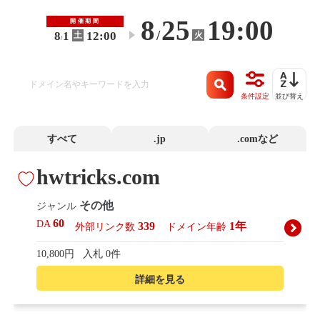
8
25
19:00
開催期間
/
8
1
12:00
火
土
〜
/
条件設定
並び替え
すべて
.jp
.comなど
hwtricks.com
その他
ジャンル
60
DA
339
1年
外部リンク数
ドメイン年齢
10,800円
入札 0件
詳細を見る