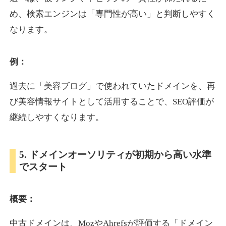
め、検索エンジンは「専門性が高い」と判断しやすく
なります。
otomedou.info
ゲーム
ジャンル
例：
34
DA
246
12年
外部リンク数
ドメイン年齢
過去に「美容ブログ」で使われていたドメインを、再
10,800円
入札 0件
び美容情報サイトとして活用することで、SEO評価が
詳細を見る
継続しやすくなります。
kakusen-kun.com
5. ドメインオーソリティが初期から高い水準
でスタート
エンターテイメント
ジャンル
34
DA
338
13年
外部リンク数
ドメイン年齢
概要：
10,800円
入札 0件
詳細を見る
中古ドメインは、MozやAhrefsが評価する「ドメイン