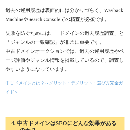
過去の運用履歴は表面的には分かりづらく、Wayback
news-log.jp
MachineやSearch Consoleでの精査が必須です。
エンターテイメント
ジャンル
失敗を防ぐためには、「ドメインの過去履歴調査」と
35
DA
759
9年
外部リンク数
ドメイン年齢
「ジャンルの一致確認」が非常に重要です。
中古ドメインオークションでは、過去の運用履歴やペ
3,300円
入札 2件
ージ評価やジャンル情報を掲載しているので、調査し
詳細を見る
やすいようになっています。
中古ドメインとは？～メリット・デメリット・選び方完全ガ
shadosoku.com
イド
＞
エンターテイメント
ジャンル
35
DA
460
10年
外部リンク数
ドメイン年齢
10,800円
入札 0件
4. 中古ドメインはSEOにどんな効果がある
詳細を見る