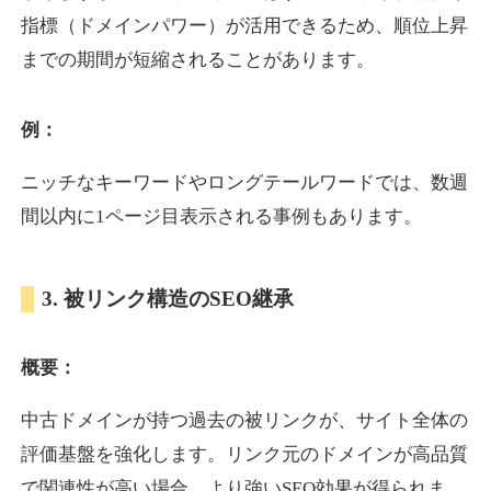
指標（ドメインパワー）が活用できるため、順位上昇
までの期間が短縮されることがあります。
yoshuhanten.com
飲食
ジャンル
例：
34
DA
271
25年
外部リンク数
ドメイン年齢
ニッチなキーワードやロングテールワードでは、数週
10,800円
入札 0件
間以内に1ページ目表示される事例もあります。
詳細を見る
3. 被リンク構造のSEO継承
naruto-20th.jp
概要：
イベント
ジャンル
34
DA
270
4年
外部リンク数
ドメイン年齢
中古ドメインが持つ過去の被リンクが、サイト全体の
3,600円
入札 3件
評価基盤を強化します。リンク元のドメインが高品質
詳細を見る
で関連性が高い場合、より強いSEO効果が得られま