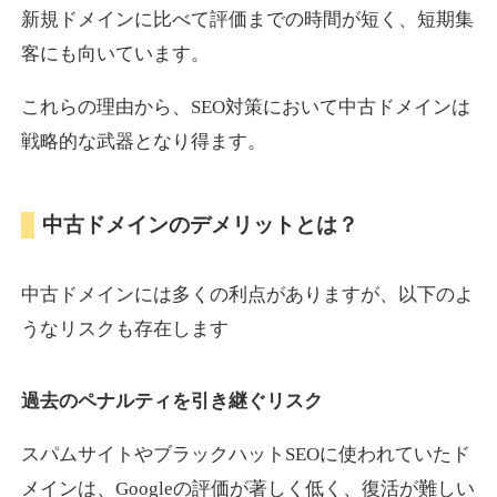
新規ドメインに比べて評価までの時間が短く、短期集
客にも向いています。
motokari.jp
これらの理由から、SEO対策において中古ドメインは
エンターテイメント
ジャンル
戦略的な武器となり得ます。
35
DA
947
21年
外部リンク数
ドメイン年齢
3,300円
入札 2件
中古ドメインのデメリットとは？
詳細を見る
中古ドメインには多くの利点がありますが、以下のよ
uho2.com
うなリスクも存在します
通販
ジャンル
過去のペナルティを引き継ぐリスク
35
DA
282
12年
外部リンク数
ドメイン年齢
10,800円
入札 0件
スパムサイトやブラックハットSEOに使われていたド
メインは、Googleの評価が著しく低く、復活が難しい
詳細を見る