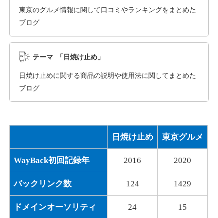
東京のグルメ情報に関して口コミやランキングをまとめた
ブログ
dka-hero.com
その他
ジャンル
テーマ 「日焼け止め」
40
DA
1070
15年
外部リンク数
ドメイン年齢
日焼け止めに関する商品の説明や使用法に関してまとめた
10,800円
入札 0件
ブログ
詳細を見る
日焼け止め
東京グルメ
mimpie.com
WayBack初回記録年
2016
2020
その他
ジャンル
40
DA
324
1年
外部リンク数
ドメイン年齢
バックリンク数
124
1429
10,800円
入札 0件
ドメインオーソリティ
24
15
詳細を見る