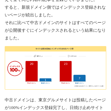
すると、新規ドメイン側ではインデックス登録されな
いページが続出しました。
designcrave.com
それに比べて中古ドメインのサイトはすべてのページ
その他
ジャンル
が公開後すぐにインデックスされるという結果になり
38
DA
1377
18年
外部リンク数
ドメイン年齢
ました。
10,800円
入札 0件
詳細を見る
actagainstaids.com
その他
ジャンル
38
DA
527
26年
外部リンク数
ドメイン年齢
10,800円
入札 0件
中古ドメインは、東京グルメサイトは投稿したページ
が100%インデックス登録完了し、日焼け止めサイト
詳細を見る