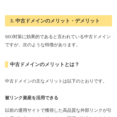
onlinepokerbetdansk.com
3. 中古ドメインのメリット・デメリット
その他
ジャンル
37
DA
SEO対策に効果的であると言われている中古ドメイン
629
1年
外部リンク数
ドメイン年齢
ですが、次のような特徴があります。
10,800円
入札 0件
詳細を見る
中古ドメインのメリットとは？
econopundit.com
中古ドメインの主なメリットは以下のとおりです。
その他
ジャンル
37
DA
446
23年
外部リンク数
ドメイン年齢
被リンク資産を活用できる
10,800円
入札 0件
以前の運用サイトで獲得した高品質な外部リンクが引
詳細を見る