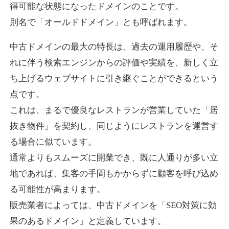
得可能な状態になったドメインのことです。
別名で「オールドドメイン」とも呼ばれます。
higehiro-anime.com
中古ドメインの最大の特長は、過去の運用履歴や、そ
エンターテイメント
ジャンル
れに伴う検索エンジンからの評価や実績を、新しく立
37
DA
882
6年
外部リンク数
ドメイン年齢
ち上げるウェブサイトに引き継ぐことができるという
10,800円
入札 0件
点です。
これは、まるで優良なレストランが営業していた「居
詳細を見る
抜き物件」を契約し、同じようにレストランを運営す
る場合に似ています。
box-cafe.jp
通常よりもスムーズに開業でき、既に人通りが多い立
飲食
ジャンル
地であれば、集客の手間もかからずに顧客を呼び込め
37
DA
217
8年
外部リンク数
ドメイン年齢
る可能性が高まります。
販売業者によっては、中古ドメインを「SEO対策に効
3,300円
入札 2件
果のあるドメイン」と定義しています。
詳細を見る