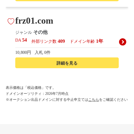
frz01.com
その他
ジャンル
54
DA
409
1年
外部リンク数
ドメイン年齢
10,800円
入札 0件
詳細を見る
korean-beautyshop.com
表示価格は「税込価格」です。
ドメインオーソリティ：2026年7月時点
その他
ジャンル
※オークション出品ドメインに対する中止申立ては
こちら
をご確認ください
54
DA
493
1年
外部リンク数
ドメイン年齢
10,800円
入札 0件
詳細を見る