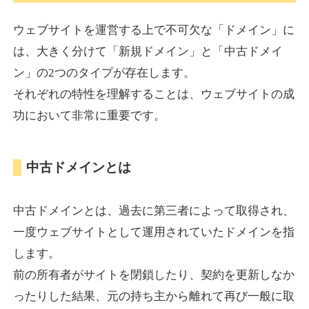
ウェブサイトを運営する上で不可欠な「ドメイン」に
torigirl-movie.com
は、大きく分けて「新規ドメイン」と「中古ドメイ
ン」の2つのタイプが存在します。
その他
ジャンル
それぞれの特性を理解することは、ウェブサイトの成
38
DA
383
10年
外部リンク数
ドメイン年齢
功において非常に重要です。
10,800円
入札 0件
詳細を見る
中古ドメインとは
vrnvroomn.com
中古ドメインとは、過去に第三者によって取得され、
通販
ジャンル
一度ウェブサイトとして運用されていたドメインを指
37
DA
1051
4年
外部リンク数
ドメイン年齢
します。
前の所有者がサイトを閉鎖したり、契約を更新しなか
10,800円
入札 0件
ったりした結果、元の持ち主から離れて再び一般に取
詳細を見る