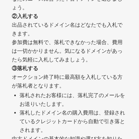
ょう。
②入札する
debtconsolidationorg.info
出品されているドメイン名はどなたでも入札で
きます。
その他
ジャンル
49
DA
参加費は無料で、落札できなかった場合、費用
389
1年
外部リンク数
ドメイン年齢
は一切かかりません。気になるドメインがあっ
10,800円
入札 0件
たら気軽に入札してみましょう。
詳細を見る
③落札する
オークション終了時に最高額を入札している方
が落札者となります。
portalvidalivre.com
落札されたお客様には、落札完了のメールを
その他
ジャンル
お送りいたします。
47
DA
2202
5年
落札したドメイン名の購入費用は、登録され
外部リンク数
ドメイン年齢
ているクレジットカードから自動で引き落と
10,800円
入札 0件
されます。
詳細を見る
中古ドメインの基本的な知識や選び方を知りた