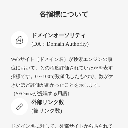
各指標について
newyorktodaylive.com
その他
ジャンル
ドメインオーソリティ
53
DA
430
2年
外部リンク数
ドメイン年齢
(DA：Domain Authority)
10,800円
入札 0件
Webサイト（ドメイン名）が検索エンジンの順
詳細を見る
位において、どの程度評価されていたかを表す
指標です。0～100で数値化したもので、数が大
dog-life-jacket.com
きいほど評価が高かったことを示します。
（SEOmozが提唱する用語）
その他
ジャンル
外部リンク数
53
DA
393
1年
外部リンク数
ドメイン年齢
(被リンク数)
10,800円
入札 0件
詳細を見る
ドメイン名に対して、外部サイトから貼られて