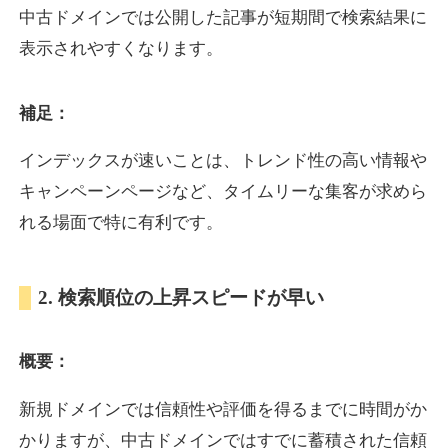
中古ドメインでは公開した記事が短期間で検索結果に
表示されやすくなります。
oazo.jp
補足：
プレミアム文字列
ジャンル
35
DA
626
22年
外部リンク数
ドメイン年齢
インデックスが速いことは、トレンド性の高い情報や
3,300円
入札 2件
キャンペーンページなど、タイムリーな集客が求めら
詳細を見る
れる場面で特に有利です。
e-b.jp
2. 検索順位の上昇スピードが早い
プレミアム文字列
ジャンル
概要：
35
DA
368
3年
外部リンク数
ドメイン年齢
3,300円
入札 2件
新規ドメインでは信頼性や評価を得るまでに時間がか
かりますが、中古ドメインではすでに蓄積された信頼
詳細を見る