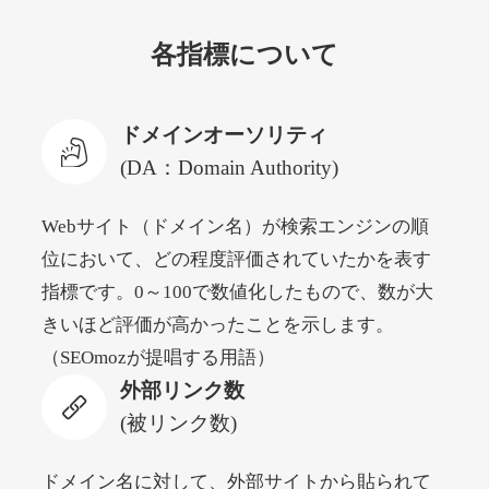
各指標について
newyorktodaylive.com
その他
ジャンル
ドメインオーソリティ
53
DA
430
2年
外部リンク数
ドメイン年齢
(DA：Domain Authority)
10,800円
入札 0件
Webサイト（ドメイン名）が検索エンジンの順
詳細を見る
位において、どの程度評価されていたかを表す
指標です。0～100で数値化したもので、数が大
dog-life-jacket.com
きいほど評価が高かったことを示します。
（SEOmozが提唱する用語）
その他
ジャンル
外部リンク数
53
DA
393
1年
外部リンク数
ドメイン年齢
(被リンク数)
10,800円
入札 0件
詳細を見る
ドメイン名に対して、外部サイトから貼られて