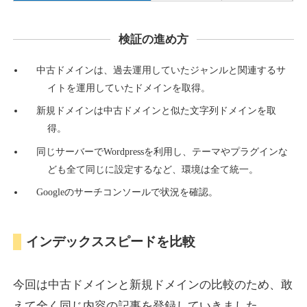
検証の進め方
countdown-x.com
中古ドメインは、過去運用していたジャンルと関連するサ
その他
ジャンル
イトを運用していたドメインを取得。
39
DA
479
14年
外部リンク数
ドメイン年齢
新規ドメインは中古ドメインと似た文字列ドメインを取
10,800円
入札 0件
得。
詳細を見る
同じサーバーでWordpressを利用し、テーマやプラグインな
ども全て同じに設定するなど、環境は全て統一。
Googleのサーチコンソールで状況を確認。
campus-web.jp
就職・転職
ジャンル
インデックススピードを比較
38
DA
1151
8年
外部リンク数
ドメイン年齢
3,600円
入札 3件
今回は中古ドメインと新規ドメインの比較のため、敢
詳細を見る
えて全く同じ内容の記事を登録していきました。