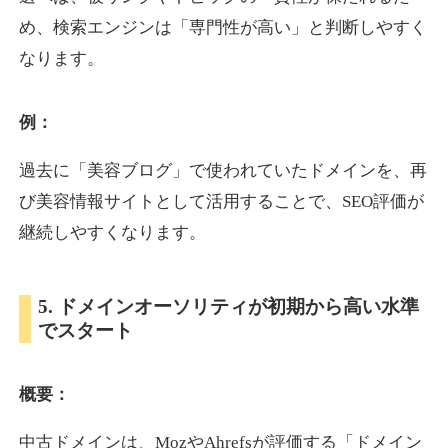
め、検索エンジンは「専門性が高い」と判断しやすく
なります。
otomedou.info
ゲーム
ジャンル
例：
34
DA
246
12年
外部リンク数
ドメイン年齢
過去に「美容ブログ」で使われていたドメインを、再
10,800円
入札 0件
び美容情報サイトとして活用することで、SEO評価が
詳細を見る
継続しやすくなります。
kakusen-kun.com
5. ドメインオーソリティが初期から高い水準
でスタート
エンターテイメント
ジャンル
34
DA
338
13年
外部リンク数
ドメイン年齢
概要：
10,800円
入札 0件
詳細を見る
中古ドメインは、MozやAhrefsが評価する「ドメイン