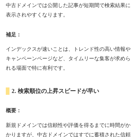
中古ドメインでは公開した記事が短期間で検索結果に
表示されやすくなります。
oazo.jp
補足：
プレミアム文字列
ジャンル
35
DA
626
22年
外部リンク数
ドメイン年齢
インデックスが速いことは、トレンド性の高い情報や
3,300円
入札 2件
キャンペーンページなど、タイムリーな集客が求めら
詳細を見る
れる場面で特に有利です。
e-b.jp
2. 検索順位の上昇スピードが早い
プレミアム文字列
ジャンル
概要：
35
DA
368
3年
外部リンク数
ドメイン年齢
3,300円
入札 2件
新規ドメインでは信頼性や評価を得るまでに時間がか
かりますが、中古ドメインではすでに蓄積された信頼
詳細を見る