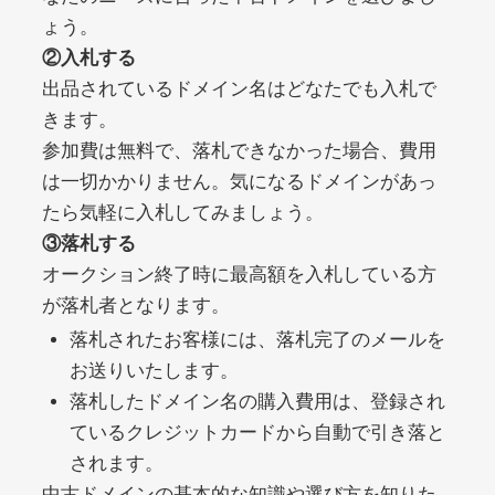
ょう。
②入札する
debtconsolidationorg.info
出品されているドメイン名はどなたでも入札で
きます。
その他
ジャンル
49
DA
参加費は無料で、落札できなかった場合、費用
389
1年
外部リンク数
ドメイン年齢
は一切かかりません。気になるドメインがあっ
10,800円
入札 0件
たら気軽に入札してみましょう。
詳細を見る
③落札する
オークション終了時に最高額を入札している方
が落札者となります。
portalvidalivre.com
落札されたお客様には、落札完了のメールを
その他
ジャンル
お送りいたします。
47
DA
2202
5年
落札したドメイン名の購入費用は、登録され
外部リンク数
ドメイン年齢
ているクレジットカードから自動で引き落と
10,800円
入札 0件
されます。
詳細を見る
中古ドメインの基本的な知識や選び方を知りた