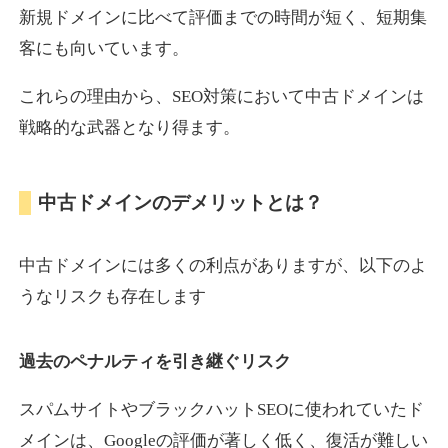
新規ドメインに比べて評価までの時間が短く、短期集
客にも向いています。
motokari.jp
これらの理由から、SEO対策において中古ドメインは
エンターテイメント
ジャンル
戦略的な武器となり得ます。
35
DA
947
21年
外部リンク数
ドメイン年齢
3,300円
入札 2件
中古ドメインのデメリットとは？
詳細を見る
中古ドメインには多くの利点がありますが、以下のよ
uho2.com
うなリスクも存在します
通販
ジャンル
過去のペナルティを引き継ぐリスク
35
DA
282
12年
外部リンク数
ドメイン年齢
10,800円
入札 0件
スパムサイトやブラックハットSEOに使われていたド
メインは、Googleの評価が著しく低く、復活が難しい
詳細を見る