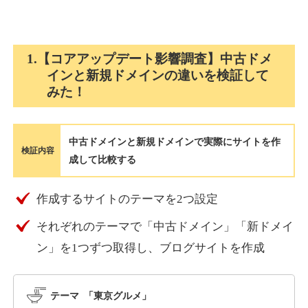
holocardstrategy.jp
1.【コアアップデート影響調査】中古ドメ
インと新規ドメインの違いを検証して
趣味
ジャンル
みた！
40
DA
702
2年
外部リンク数
ドメイン年齢
3,300円
入札 3件
中古ドメインと新規ドメインで実際にサイトを作
詳細を見る
検証内容
成して比較する
suka-jp.com
作成するサイトのテーマを2つ設定
それぞれのテーマで「中古ドメイン」「新ドメイ
その他
ジャンル
40
ン」を1つずつ取得し、ブログサイトを作成
DA
2518
1年
外部リンク数
ドメイン年齢
10,800円
入札 0件
テーマ 「東京グルメ」
詳細を見る