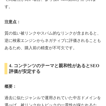
す。
inublo.jp
注意点：
ペット
ジャンル
34
DA
質の低い被リンクやスパム的なリンクが含まれると、
2080
21年
外部リンク数
ドメイン年齢
逆に検索エンジンからネガティブに評価されることも
3,600円
入札 3件
あるため、購入前の精査が不可欠です。
詳細を見る
4. コンテンツのテーマと親和性があるとSEO
uragu.com
評価が安定する
通販
ジャンル
34
DA
概要：
331
20年
外部リンク数
ドメイン年齢
11,100円
入札 1件
過去に似たジャンルで運用されていた中古ドメインを
詳細を見る
選べば、被リンクやトピックの一貫性が保たれるた