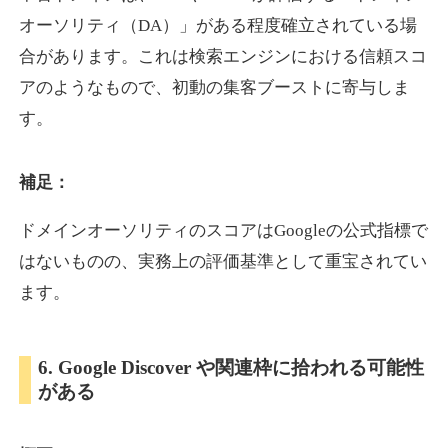
オーソリティ（DA）」がある程度確立されている場
合があります。これは検索エンジンにおける信頼スコ
showanavi.jp
アのようなもので、初動の集客ブーストに寄与しま
書籍
ジャンル
す。
33
DA
979
18年
外部リンク数
ドメイン年齢
3,600円
入札 3件
補足：
詳細を見る
ドメインオーソリティのスコアはGoogleの公式指標で
はないものの、実務上の評価基準として重宝されてい
aoyamasmiprp.jp
ます。
教育
ジャンル
33
DA
6. Google Discover や関連枠に拾われる可能性
145
16年
外部リンク数
ドメイン年齢
がある
3,300円
入札 2件
詳細を見る