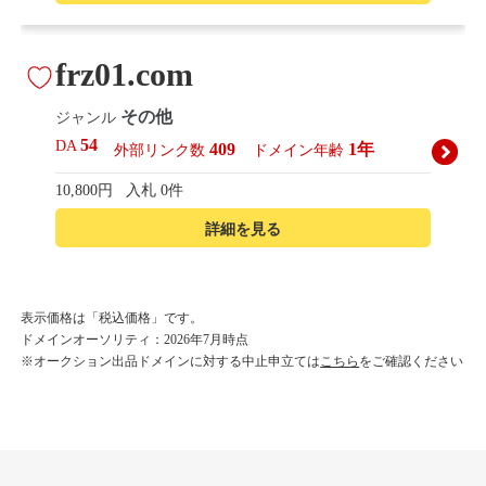
frz01.com
その他
ジャンル
54
DA
409
1年
外部リンク数
ドメイン年齢
10,800円
入札 0件
詳細を見る
korean-beautyshop.com
表示価格は「税込価格」です。
ドメインオーソリティ：2026年7月時点
その他
ジャンル
※オークション出品ドメインに対する中止申立ては
こちら
をご確認ください
54
DA
493
1年
外部リンク数
ドメイン年齢
10,800円
入札 0件
詳細を見る