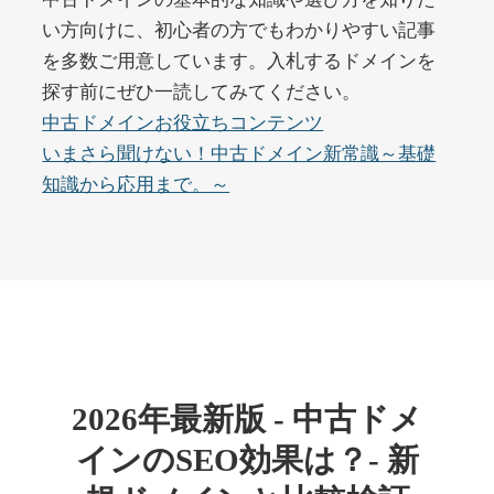
い方向けに、初心者の方でもわかりやすい記事
を多数ご用意しています。入札するドメインを
buywrite-plus.com
探す前にぜひ一読してみてください。
その他
ジャンル
中古ドメインお役立ちコンテンツ
45
DA
4677
2年
いまさら聞けない！中古ドメイン新常識～基礎
外部リンク数
ドメイン年齢
知識から応用まで。～
10,800円
入札 0件
詳細を見る
qbiz.jp
ビジネス
ジャンル
43
DA
963
14年
外部リンク数
ドメイン年齢
2026年最新版 - 中古ドメ
4,500円
入札 6件
インのSEO効果は？- 新
詳細を見る