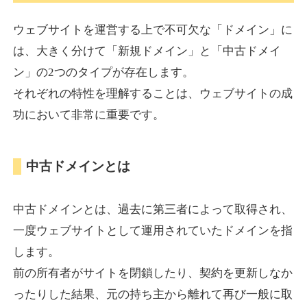
ウェブサイトを運営する上で不可欠な「ドメイン」に
torigirl-movie.com
は、大きく分けて「新規ドメイン」と「中古ドメイ
ン」の2つのタイプが存在します。
その他
ジャンル
それぞれの特性を理解することは、ウェブサイトの成
38
DA
383
10年
外部リンク数
ドメイン年齢
功において非常に重要です。
10,800円
入札 0件
詳細を見る
中古ドメインとは
vrnvroomn.com
中古ドメインとは、過去に第三者によって取得され、
通販
ジャンル
一度ウェブサイトとして運用されていたドメインを指
37
DA
1051
4年
外部リンク数
ドメイン年齢
します。
前の所有者がサイトを閉鎖したり、契約を更新しなか
10,800円
入札 0件
ったりした結果、元の持ち主から離れて再び一般に取
詳細を見る