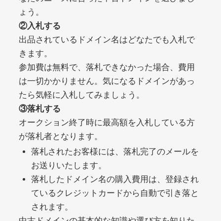
ょう。
②入札する
debtconsolidationorg.info
出品されているドメイン名はどなたでも入札で
きます。
その他
ジャンル
49
DA
参加費は無料で、落札できなかった場合、費用
389
1年
外部リンク数
ドメイン年齢
は一切かかりません。気になるドメインがあっ
10,800円
入札 0件
たら気軽に入札してみましょう。
詳細を見る
③落札する
オークション終了時に最高額を入札している方
が落札者となります。
portalvidalivre.com
落札されたお客様には、落札完了のメールを
その他
ジャンル
お送りいたします。
47
DA
2202
5年
落札したドメイン名の購入費用は、登録され
外部リンク数
ドメイン年齢
ているクレジットカードから自動で引き落と
10,800円
入札 0件
されます。
詳細を見る
中古ドメインの基本的な知識や選び方を知りた