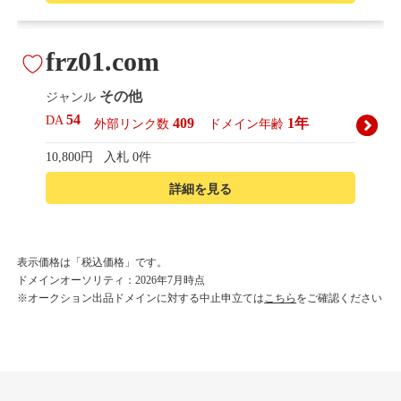
frz01.com
その他
ジャンル
54
DA
409
1年
外部リンク数
ドメイン年齢
10,800円
入札 0件
詳細を見る
korean-beautyshop.com
表示価格は「税込価格」です。
ドメインオーソリティ：2026年7月時点
その他
ジャンル
※オークション出品ドメインに対する中止申立ては
こちら
をご確認ください
54
DA
493
1年
外部リンク数
ドメイン年齢
10,800円
入札 0件
詳細を見る