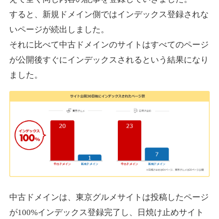
すると、新規ドメイン側ではインデックス登録されな
いページが続出しました。
designcrave.com
それに比べて中古ドメインのサイトはすべてのページ
その他
ジャンル
が公開後すぐにインデックスされるという結果になり
38
DA
1377
18年
外部リンク数
ドメイン年齢
ました。
10,800円
入札 0件
詳細を見る
actagainstaids.com
その他
ジャンル
38
DA
527
26年
外部リンク数
ドメイン年齢
10,800円
入札 0件
中古ドメインは、東京グルメサイトは投稿したページ
が100%インデックス登録完了し、日焼け止めサイト
詳細を見る