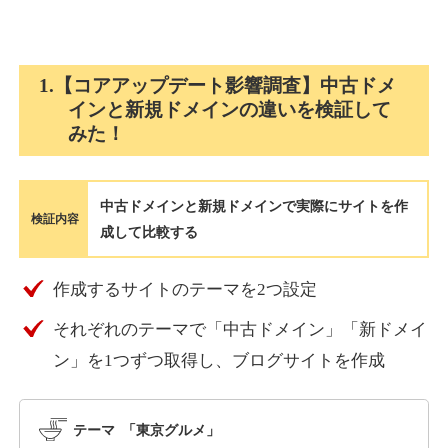
holocardstrategy.jp
1.【コアアップデート影響調査】中古ドメ
インと新規ドメインの違いを検証して
趣味
ジャンル
みた！
40
DA
702
2年
外部リンク数
ドメイン年齢
3,300円
入札 3件
中古ドメインと新規ドメインで実際にサイトを作
詳細を見る
検証内容
成して比較する
suka-jp.com
作成するサイトのテーマを2つ設定
それぞれのテーマで「中古ドメイン」「新ドメイ
その他
ジャンル
40
ン」を1つずつ取得し、ブログサイトを作成
DA
2518
1年
外部リンク数
ドメイン年齢
10,800円
入札 0件
テーマ 「東京グルメ」
詳細を見る