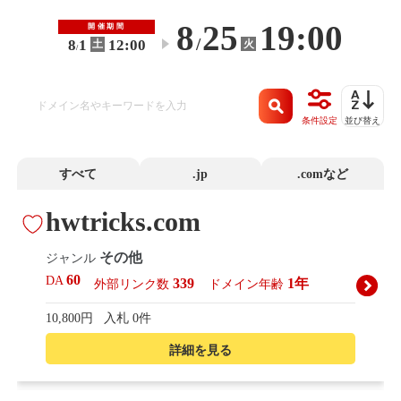
8
25
19:00
開催期間
/
8
1
12:00
火
土
〜
/
条件設定
並び替え
すべて
.jp
.comなど
hwtricks.com
その他
ジャンル
60
DA
339
1年
外部リンク数
ドメイン年齢
10,800円
入札 0件
詳細を見る