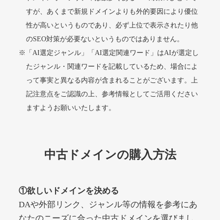
すが、あくまで新規ドメインよりも外的要因により優位
性が高いというものであり、必ず上位で表示されたり他
alprostadil-br.info
のSEO対策が必要ないというものではありません。
※「AI選定ジャンル」「AI選定関連ワード」はAIが選定し
その他
ジャンル
51
DA
たジャンル・関連ワードを記載しているため、場合によ
1202
1年
外部リンク数
ドメイン年齢
って事実と異なる内容が含まれることがございます。上
10,800円
入札 0件
記注意点をご認識の上、参考情報としてご活用ください
詳細を見る
ますようお願いいたします。
toto-robot.com
中古ドメインの購入方法
その他
ジャンル
51
DA
487
1年
外部リンク数
ドメイン年齢
①欲しいドメインを決める
10,800円
入札 0件
DAや外部リンク、ジャンル等の情報を参考にあ
詳細を見る
なたのニーズに合った中古ドメインを選びまし