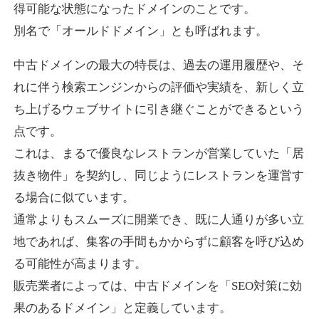
得可能な状態になったドメインのことです。
別名で「オールドドメイン」とも呼ばれます。
higehiro-anime.com
中古ドメインの最大の特長は、過去の運用履歴や、そ
エンターテイメント
ジャンル
れに伴う検索エンジンからの評価や実績を、新しく立
37
DA
882
6年
外部リンク数
ドメイン年齢
ち上げるウェブサイトに引き継ぐことができるという
10,800円
入札 0件
点です。
これは、まるで優良なレストランが営業していた「居
詳細を見る
抜き物件」を契約し、同じようにレストランを運営す
る場合に似ています。
box-cafe.jp
通常よりもスムーズに開業でき、既に人通りが多い立
飲食
ジャンル
地であれば、集客の手間もかからずに顧客を呼び込め
37
DA
217
8年
外部リンク数
ドメイン年齢
る可能性が高まります。
販売業者によっては、中古ドメインを「SEO対策に効
3,300円
入札 2件
果のあるドメイン」と定義しています。
詳細を見る