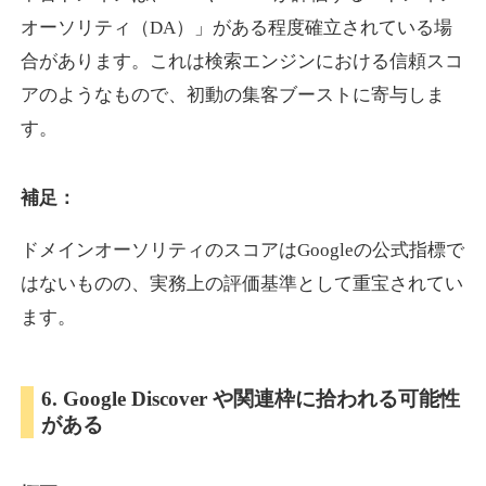
オーソリティ（DA）」がある程度確立されている場
合があります。これは検索エンジンにおける信頼スコ
showanavi.jp
アのようなもので、初動の集客ブーストに寄与しま
書籍
ジャンル
す。
33
DA
979
18年
外部リンク数
ドメイン年齢
3,600円
入札 3件
補足：
詳細を見る
ドメインオーソリティのスコアはGoogleの公式指標で
はないものの、実務上の評価基準として重宝されてい
aoyamasmiprp.jp
ます。
教育
ジャンル
33
DA
6. Google Discover や関連枠に拾われる可能性
145
16年
外部リンク数
ドメイン年齢
がある
3,300円
入札 2件
詳細を見る