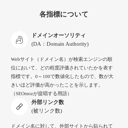
各指標について
newyorktodaylive.com
その他
ジャンル
ドメインオーソリティ
53
DA
430
2年
外部リンク数
ドメイン年齢
(DA：Domain Authority)
10,800円
入札 0件
Webサイト（ドメイン名）が検索エンジンの順
詳細を見る
位において、どの程度評価されていたかを表す
指標です。0～100で数値化したもので、数が大
dog-life-jacket.com
きいほど評価が高かったことを示します。
（SEOmozが提唱する用語）
その他
ジャンル
外部リンク数
53
DA
393
1年
外部リンク数
ドメイン年齢
(被リンク数)
10,800円
入札 0件
詳細を見る
ドメイン名に対して、外部サイトから貼られて