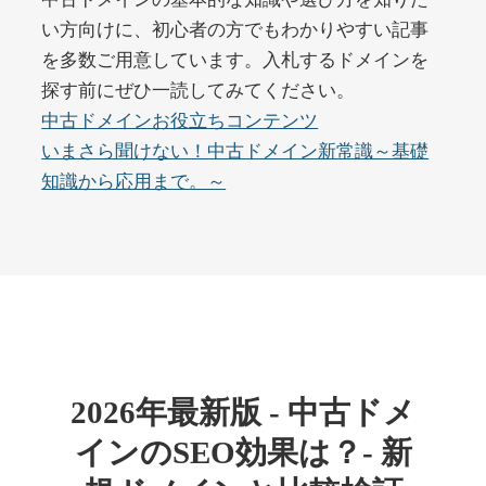
い方向けに、初心者の方でもわかりやすい記事
を多数ご用意しています。入札するドメインを
buywrite-plus.com
探す前にぜひ一読してみてください。
その他
ジャンル
中古ドメインお役立ちコンテンツ
45
DA
4677
2年
いまさら聞けない！中古ドメイン新常識～基礎
外部リンク数
ドメイン年齢
知識から応用まで。～
10,800円
入札 0件
詳細を見る
qbiz.jp
ビジネス
ジャンル
43
DA
963
14年
外部リンク数
ドメイン年齢
2026年最新版 - 中古ドメ
4,500円
入札 6件
インのSEO効果は？- 新
詳細を見る