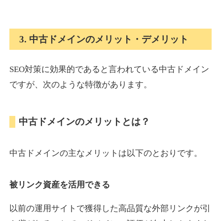
onlinepokerbetdansk.com
3. 中古ドメインのメリット・デメリット
その他
ジャンル
37
DA
SEO対策に効果的であると言われている中古ドメイン
629
1年
外部リンク数
ドメイン年齢
ですが、次のような特徴があります。
10,800円
入札 0件
詳細を見る
中古ドメインのメリットとは？
econopundit.com
中古ドメインの主なメリットは以下のとおりです。
その他
ジャンル
37
DA
446
23年
外部リンク数
ドメイン年齢
被リンク資産を活用できる
10,800円
入札 0件
以前の運用サイトで獲得した高品質な外部リンクが引
詳細を見る