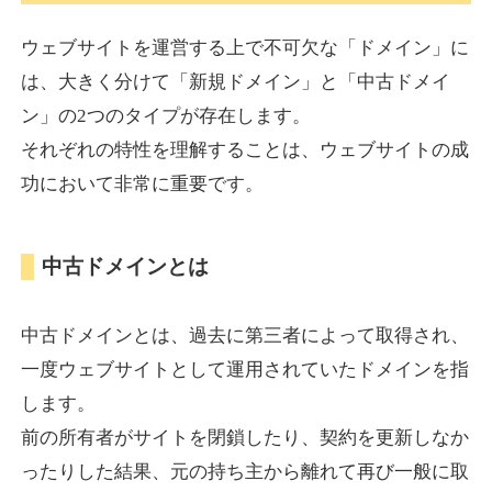
ウェブサイトを運営する上で不可欠な「ドメイン」に
torigirl-movie.com
は、大きく分けて「新規ドメイン」と「中古ドメイ
ン」の2つのタイプが存在します。
その他
ジャンル
それぞれの特性を理解することは、ウェブサイトの成
38
DA
383
10年
外部リンク数
ドメイン年齢
功において非常に重要です。
10,800円
入札 0件
詳細を見る
中古ドメインとは
vrnvroomn.com
中古ドメインとは、過去に第三者によって取得され、
通販
ジャンル
一度ウェブサイトとして運用されていたドメインを指
37
DA
1051
4年
外部リンク数
ドメイン年齢
します。
前の所有者がサイトを閉鎖したり、契約を更新しなか
10,800円
入札 0件
ったりした結果、元の持ち主から離れて再び一般に取
詳細を見る