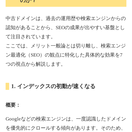
のか？
中古ドメインは、過去の運用歴や検索エンジンからの
akagi-yama.jp
認知があることから、SEOの成果が出やすい基盤とし
旅行
ジャンル
て注目されています。
35
DA
1004
15年
外部リンク数
ドメイン年齢
ここでは、メリット一般論とは切り離し、検索エンジ
3,300円
入札 2件
ン最適化（SEO）の観点に特化した具体的な効果を7
詳細を見る
つの視点から解説します。
2chnavi.net
1. インデックスの初動が速くなる
その他
ジャンル
概要：
35
DA
3998
20年
外部リンク数
ドメイン年齢
Googleなどの検索エンジンは、一度認識したドメイン
11,100円
入札 1件
を優先的にクロールする傾向があります。そのため、
詳細を見る