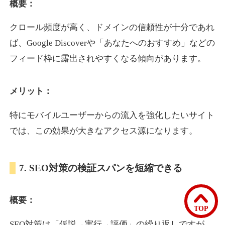
概要：
クロール頻度が高く、ドメインの信頼性が十分であれ
bomibomi.com
ば、Google Discoverや「あなたへのおすすめ」などの
音楽
ジャンル
フィード枠に露出されやすくなる傾向があります。
33
DA
183
15年
外部リンク数
ドメイン年齢
メリット：
10,800円
入札 0件
詳細を見る
特にモバイルユーザーからの流入を強化したいサイト
では、この効果が大きなアクセス源になります。
b1-kitakyushu.jp
7. SEO対策の検証スパンを短縮できる
イベント
ジャンル
33
DA
200
8年
外部リンク数
ドメイン年齢
概要：
3,300円
入札 2件
TOP
詳細を見る
SEO対策は「仮説→実行→評価」の繰り返しですが、