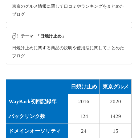
東京のグルメ情報に関して口コミやランキングをまとめた
ブログ
dka-hero.com
その他
ジャンル
テーマ 「日焼け止め」
40
DA
1070
15年
外部リンク数
ドメイン年齢
日焼け止めに関する商品の説明や使用法に関してまとめた
10,800円
入札 0件
ブログ
詳細を見る
日焼け止め
東京グルメ
mimpie.com
WayBack初回記録年
2016
2020
その他
ジャンル
40
DA
324
1年
外部リンク数
ドメイン年齢
バックリンク数
124
1429
10,800円
入札 0件
ドメインオーソリティ
24
15
詳細を見る