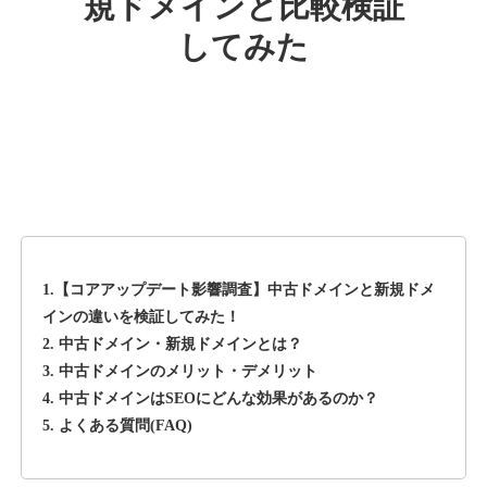
規ドメインと比較検証
してみた
rageboy.com
その他
ジャンル
42
DA
1724
29年
外部リンク数
ドメイン年齢
10,800円
入札 0件
詳細を見る
1.【コアアップデート影響調査】中古ドメインと新規ドメ
sug-web.jp
インの違いを検証してみた！
2. 中古ドメイン・新規ドメインとは？
その他
ジャンル
3. 中古ドメインのメリット・デメリット
42
DA
740
13年
外部リンク数
ドメイン年齢
4. 中古ドメインはSEOにどんな効果があるのか？
5. よくある質問(FAQ)
3,300円
入札 2件
詳細を見る