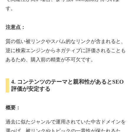
す。
inublo.jp
注意点：
ペット
ジャンル
34
DA
質の低い被リンクやスパム的なリンクが含まれると、
2080
21年
外部リンク数
ドメイン年齢
逆に検索エンジンからネガティブに評価されることも
3,600円
入札 3件
あるため、購入前の精査が不可欠です。
詳細を見る
4. コンテンツのテーマと親和性があるとSEO
uragu.com
評価が安定する
通販
ジャンル
34
DA
概要：
331
20年
外部リンク数
ドメイン年齢
11,100円
入札 1件
過去に似たジャンルで運用されていた中古ドメインを
詳細を見る
選べば、被リンクやトピックの一貫性が保たれるた