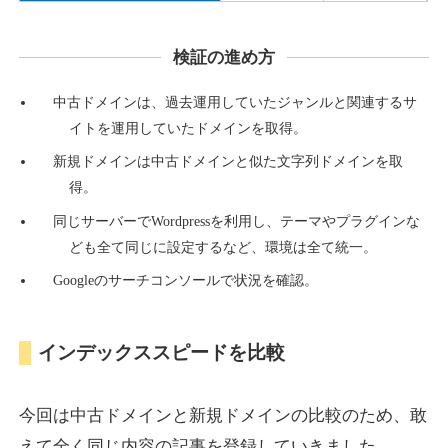
検証の進め方
countdown-x.com
中古ドメインは、過去運用していたジャンルと関連するサ
その他
ジャンル
イトを運用していたドメインを取得。
39
DA
479
14年
外部リンク数
ドメイン年齢
新規ドメインは中古ドメインと似た文字列ドメインを取
10,800円
入札 0件
得。
詳細を見る
同じサーバーでWordpressを利用し、テーマやプラグインな
ども全て同じに設定するなど、環境は全て統一。
Googleのサーチコンソールで状況を確認。
campus-web.jp
就職・転職
ジャンル
インデックススピードを比較
38
DA
1151
8年
外部リンク数
ドメイン年齢
3,600円
入札 3件
今回は中古ドメインと新規ドメインの比較のため、敢
詳細を見る
えて全く同じ内容の記事を登録していきました。