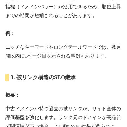
指標（ドメインパワー）が活用できるため、順位上昇
までの期間が短縮されることがあります。
yoshuhanten.com
飲食
ジャンル
例：
34
DA
271
25年
外部リンク数
ドメイン年齢
ニッチなキーワードやロングテールワードでは、数週
10,800円
入札 0件
間以内に1ページ目表示される事例もあります。
詳細を見る
3. 被リンク構造のSEO継承
naruto-20th.jp
概要：
イベント
ジャンル
34
DA
270
4年
外部リンク数
ドメイン年齢
中古ドメインが持つ過去の被リンクが、サイト全体の
3,600円
入札 3件
評価基盤を強化します。リンク元のドメインが高品質
詳細を見る
で関連性が高い場合、より強いSEO効果が得られま