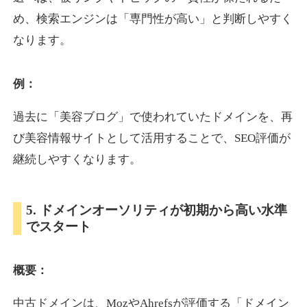
め、検索エンジンは「専門性が高い」と判断しやすく
なります。
otomedou.info
ゲーム
ジャンル
例：
34
DA
246
12年
外部リンク数
ドメイン年齢
過去に「美容ブログ」で使われていたドメインを、再
10,800円
入札 0件
び美容情報サイトとして活用することで、SEO評価が
詳細を見る
継続しやすくなります。
kakusen-kun.com
5. ドメインオーソリティが初期から高い水準
でスタート
エンターテイメント
ジャンル
34
DA
338
13年
外部リンク数
ドメイン年齢
概要：
10,800円
入札 0件
詳細を見る
中古ドメインは、MozやAhrefsが評価する「ドメイン