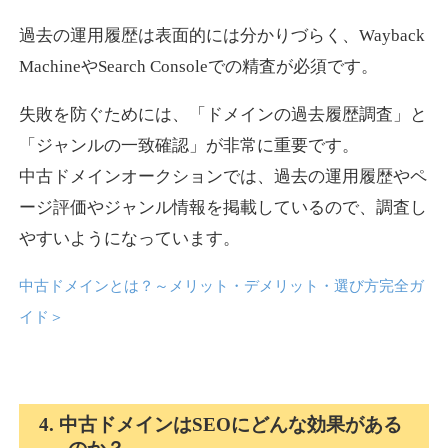
過去の運用履歴は表面的には分かりづらく、Wayback
news-log.jp
MachineやSearch Consoleでの精査が必須です。
エンターテイメント
ジャンル
失敗を防ぐためには、「ドメインの過去履歴調査」と
35
DA
759
9年
外部リンク数
ドメイン年齢
「ジャンルの一致確認」が非常に重要です。
中古ドメインオークションでは、過去の運用履歴やペ
3,300円
入札 2件
ージ評価やジャンル情報を掲載しているので、調査し
詳細を見る
やすいようになっています。
中古ドメインとは？～メリット・デメリット・選び方完全ガ
shadosoku.com
イド
＞
エンターテイメント
ジャンル
35
DA
460
10年
外部リンク数
ドメイン年齢
10,800円
入札 0件
4. 中古ドメインはSEOにどんな効果がある
詳細を見る