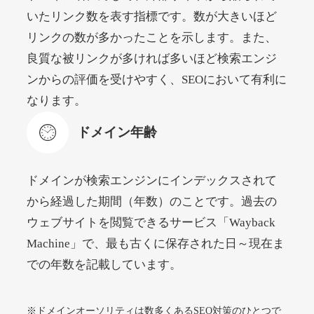
いたリンク数を表す指標です。数が大きいほど
リンクの数が多かったことを示します。また、
beamie.jp
良質な被リンクが多ければ多いほど検索エンジ
エンターテイメント
ジャンル
ンからの評価を受けやすく、SEOにおいて有利に
52
DA
3790
16年
外部リンク数
ドメイン年齢
なります。
4,200円
入札 7件
ドメイン年齢
詳細を見る
ドメインが検索エンジンにインデックスされて
themusicnotebook.com
から経過した期間（年数）のことです。過去の
ウェブサイトを閲覧できるサービス「Wayback
その他
ジャンル
Machine」で、最も古くに保存された日～現在ま
52
DA
392
1年
外部リンク数
ドメイン年齢
での年数を記載しています。
10,800円
入札 0件
詳細を見る
※ドメインオーソリティは数多くあるSEO対策のひとつで