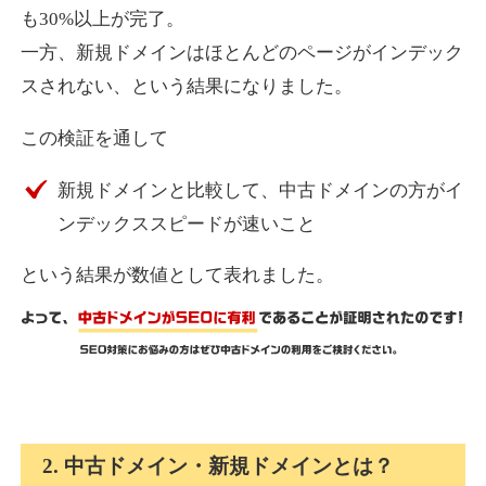
も30%以上が完了。
一方、新規ドメインはほとんどのページがインデック
express-soft.com
スされない、という結果になりました。
その他
ジャンル
この検証を通して
38
DA
919
26年
外部リンク数
ドメイン年齢
新規ドメインと比較して、中古ドメインの方がイ
10,800円
入札 0件
ンデックススピードが速いこと
詳細を見る
という結果が数値として表れました。
fukuoka-marathon.com
その他
ジャンル
38
DA
662
19年
外部リンク数
ドメイン年齢
10,800円
入札 0件
2. 中古ドメイン・新規ドメインとは？
詳細を見る