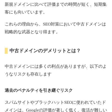
新規ドメインに比べて評価までの時間が短く、短期集
客にも向いています。
motokari.jp
これらの理由から、SEO対策において中古ドメインは
エンターテイメント
ジャンル
戦略的な武器となり得ます。
35
DA
947
21年
外部リンク数
ドメイン年齢
3,300円
入札 2件
中古ドメインのデメリットとは？
詳細を見る
中古ドメインには多くの利点がありますが、以下のよ
uho2.com
うなリスクも存在します
通販
ジャンル
過去のペナルティを引き継ぐリスク
35
DA
282
12年
外部リンク数
ドメイン年齢
10,800円
入札 0件
スパムサイトやブラックハットSEOに使われていたド
メインは、Googleの評価が著しく低く、復活が難しい
詳細を見る