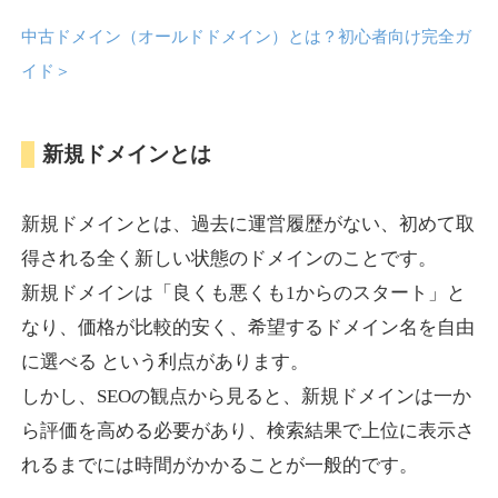
中古ドメイン（オールドドメイン）とは？初心者向け完全ガ
anipani.jp
イド
＞
ゲーム
ジャンル
新規ドメインとは
37
DA
418
12年
外部リンク数
ドメイン年齢
3,300円
入札 2件
新規ドメインとは、過去に運営履歴がない、初めて取
詳細を見る
得される全く新しい状態のドメインのことです。
新規ドメインは「良くも悪くも1からのスタート」と
lowslotfamilylocal.com
なり、価格が比較的安く、希望するドメイン名を自由
に選べる という利点があります。
その他
ジャンル
しかし、SEOの観点から見ると、新規ドメインは一か
37
DA
653
1年
外部リンク数
ドメイン年齢
ら評価を高める必要があり、検索結果で上位に表示さ
10,800円
入札 0件
れるまでには時間がかかることが一般的です。
詳細を見る