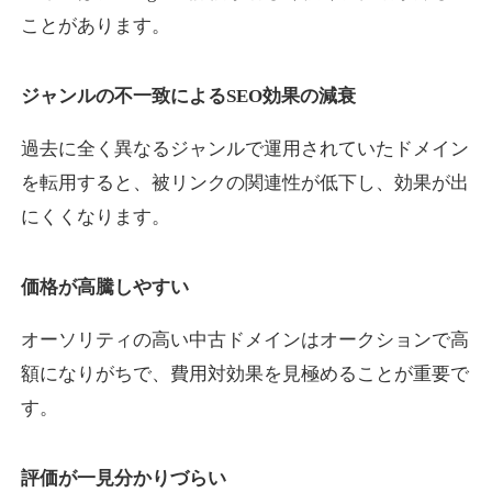
ことがあります。
yaoiso.com
ジャンルの不一致によるSEO効果の減衰
飲食
ジャンル
過去に全く異なるジャンルで運用されていたドメイン
35
DA
359
17年
外部リンク数
ドメイン年齢
を転用すると、被リンクの関連性が低下し、効果が出
10,800円
入札 0件
にくくなります。
詳細を見る
価格が高騰しやすい
outlaw-movie.jp
オーソリティの高い中古ドメインはオークションで高
エンターテイメント
ジャンル
額になりがちで、費用対効果を見極めることが重要で
35
DA
362
14年
外部リンク数
ドメイン年齢
す。
3,300円
入札 2件
評価が一見分かりづらい
詳細を見る