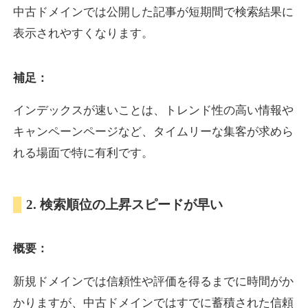
中古ドメインでは公開した記事が短期間で検索結果に
表示されやすくなります。
oazo.jp
補足：
プレミアム文字列
ジャンル
35
DA
626
22年
外部リンク数
ドメイン年齢
インデックスが速いことは、トレンド性の高い情報や
3,300円
入札 2件
キャンペーンページなど、タイムリーな集客が求めら
詳細を見る
れる場面で特に有利です。
e-b.jp
2. 検索順位の上昇スピードが早い
プレミアム文字列
ジャンル
概要：
35
DA
368
3年
外部リンク数
ドメイン年齢
3,300円
入札 2件
新規ドメインでは信頼性や評価を得るまでに時間がか
かりますが、中古ドメインではすでに蓄積された信頼
詳細を見る